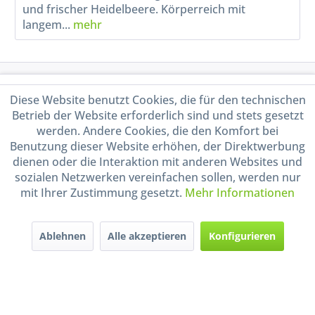
und frischer Heidelbeere. Körperreich mit
langem...
mehr
Service Hotline
Diese Website benutzt Cookies, die für den technischen
Betrieb der Website erforderlich sind und stets gesetzt
Shop Service
werden. Andere Cookies, die den Komfort bei
Benutzung dieser Website erhöhen, der Direktwerbung
Informationen
dienen oder die Interaktion mit anderen Websites und
sozialen Netzwerken vereinfachen sollen, werden nur
mit Ihrer Zustimmung gesetzt.
Mehr Informationen
Handel mit BIO-Weinen
kontrolliert und zertifiziert
durch DE-ÖKO-009
Ablehnen
Alle akzeptieren
Konfigurieren