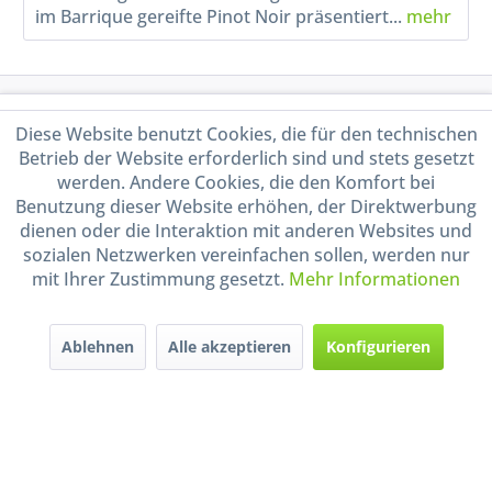
im Barrique gereifte Pinot Noir präsentiert...
mehr
Service Hotline
Diese Website benutzt Cookies, die für den technischen
Betrieb der Website erforderlich sind und stets gesetzt
Shop Service
werden. Andere Cookies, die den Komfort bei
Benutzung dieser Website erhöhen, der Direktwerbung
Informationen
dienen oder die Interaktion mit anderen Websites und
sozialen Netzwerken vereinfachen sollen, werden nur
mit Ihrer Zustimmung gesetzt.
Mehr Informationen
Handel mit BIO-Weinen
kontrolliert und zertifiziert
durch DE-ÖKO-009
Ablehnen
Alle akzeptieren
Konfigurieren