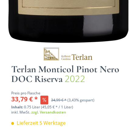
Terlan Monticol Pinot Nero
2022
DOC Riserva
Preis pro Flasche
33,79 € *
34,99 € *
(3,43% gespart)
Inhalt:
0.75 Liter (45,05 € * / 1 Liter)
inkl. MwSt.
zzgl. Versandkosten
Lieferzeit 5 Werktage