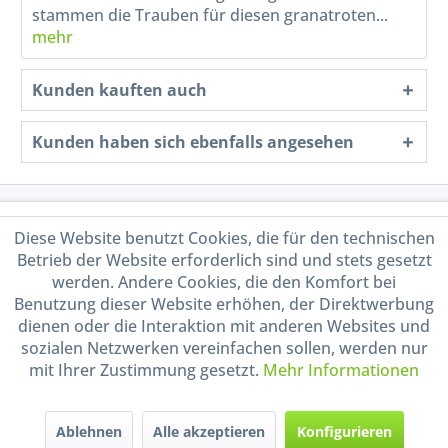
stammen die Trauben für diesen granatroten...
mehr
Kunden kauften auch
Kunden haben sich ebenfalls angesehen
Service Hotline
Diese Website benutzt Cookies, die für den technischen
Betrieb der Website erforderlich sind und stets gesetzt
Shop Service
werden. Andere Cookies, die den Komfort bei
Benutzung dieser Website erhöhen, der Direktwerbung
Informationen
dienen oder die Interaktion mit anderen Websites und
sozialen Netzwerken vereinfachen sollen, werden nur
mit Ihrer Zustimmung gesetzt.
Mehr Informationen
Handel mit BIO-Weinen
kontrolliert und zertifiziert
durch DE-ÖKO-009
Ablehnen
Alle akzeptieren
Konfigurieren