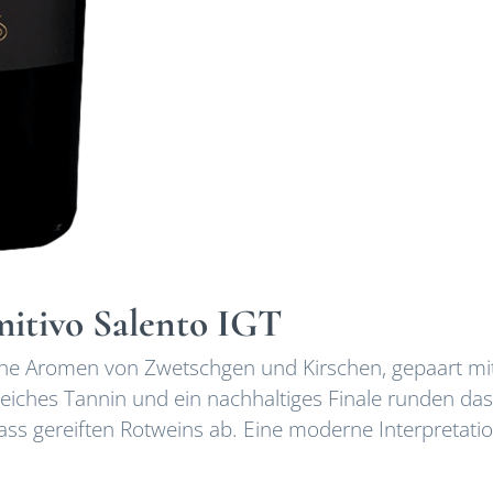
mitivo Salento IGT
che Aromen von Zwetschgen und Kirschen, gepaart mi
eiches Tannin und ein nachhaltiges Finale runden da
s gereiften Rotweins ab. Eine moderne Interpretati