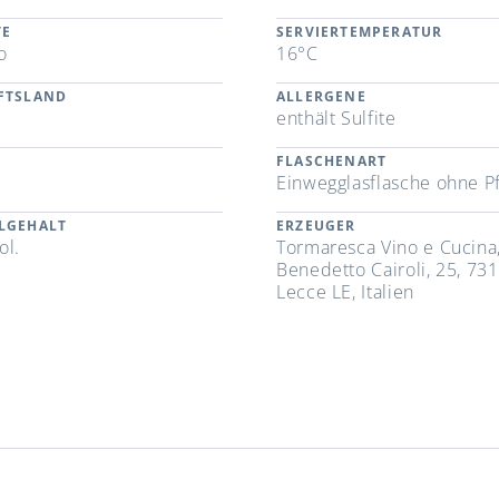
TE
SERVIERTEMPERATUR
o
16°C
FTSLAND
ALLERGENE
enthält Sulfite
FLASCHENART
Einwegglasflasche ohne P
LGEHALT
ERZEUGER
ol.
Tormaresca Vino e Cucina
Benedetto Cairoli, 25, 73
Lecce LE, Italien