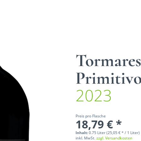
Tormares
Primitiv
2023
Preis pro Flasche
18,79 € *
Inhalt:
0.75 Liter (25,05 € * / 1 Liter)
inkl. MwSt.
zzgl. Versandkosten