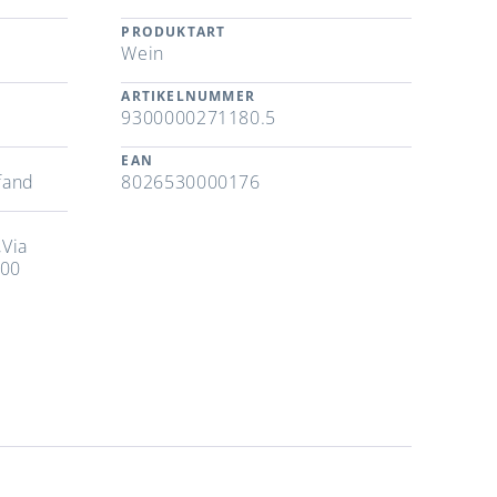
PRODUKTART
Wein
ARTIKELNUMMER
9300000271180.5
EAN
fand
8026530000176
,Via
100