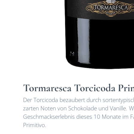
Tormaresca Torcicoda Pri
Der Torcicoda bezaubert durch sortentypis
zarten Noten von Schokolade und Vanille. W
Geschmackserlebnis dieses 10 Monate im Fas
Primitivo.