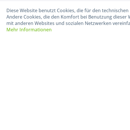
040-880 99 770
Diese Website benutzt Cookies, die für den technischen 
Mo-Fr, 09:00 - 15:00 Uhr
Andere Cookies, die den Komfort bei Benutzung dieser 
mit anderen Websites und sozialen Netzwerken vereinfa
Mehr Informationen
* Alle Preise in