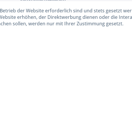
Betrieb der Website erforderlich sind und stets gesetzt we
Website erhöhen, der Direktwerbung dienen oder die Inter
chen sollen, werden nur mit Ihrer Zustimmung gesetzt.
kl. gesetzl. Mehrwertsteuer zzgl.
Versandkosten
und ggf. Nachnahmegebühren, wenn nicht and
Widerruf erklären
Gestaltung, Shop-Setup, Management & Hosting durch
Ternum Internet Services
mit Shopwar