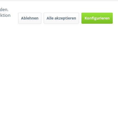
rden.
aktion
Ablehnen
Alle akzeptieren
Konfigurieren
Handel mit BIO-Weinen
kontrolliert und zertifiziert
durch DE-ÖKO-009
ers beschrieben
e