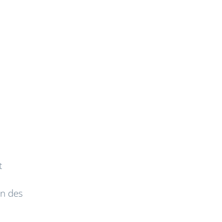
t
s
on des