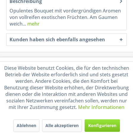
Beschreibung
Opulentes Bouquet mit vordergründigen Aromen
von vollreifen exotischen Früchten. Am Gaumen
weich...
mehr
Kunden haben sich ebenfalls angesehen
Service Hotline
Diese Website benutzt Cookies, die für den technischen
Betrieb der Website erforderlich sind und stets gesetzt
Shop Service
werden. Andere Cookies, die den Komfort bei
Benutzung dieser Website erhöhen, der Direktwerbung
Informationen
dienen oder die Interaktion mit anderen Websites und
sozialen Netzwerken vereinfachen sollen, werden nur
mit Ihrer Zustimmung gesetzt.
Mehr Informationen
Handel mit BIO-Weinen
kontrolliert und zertifiziert
durch DE-ÖKO-009
Ablehnen
Alle akzeptieren
Konfigurieren