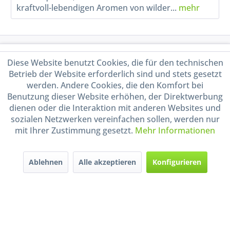
kraftvoll-lebendigen Aromen von wilder...
mehr
Service Hotline
Diese Website benutzt Cookies, die für den technischen
Betrieb der Website erforderlich sind und stets gesetzt
Shop Service
werden. Andere Cookies, die den Komfort bei
Benutzung dieser Website erhöhen, der Direktwerbung
Informationen
dienen oder die Interaktion mit anderen Websites und
sozialen Netzwerken vereinfachen sollen, werden nur
mit Ihrer Zustimmung gesetzt.
Mehr Informationen
Handel mit BIO-Weinen
kontrolliert und zertifiziert
durch DE-ÖKO-009
Ablehnen
Alle akzeptieren
Konfigurieren