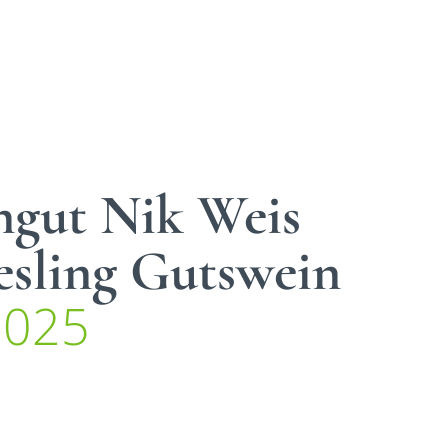
gut Nik Weis
esling Gutswein
2025