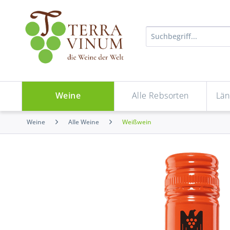
Weine
Alle Rebsorten
Län
Weine
Alle Weine
Weißwein