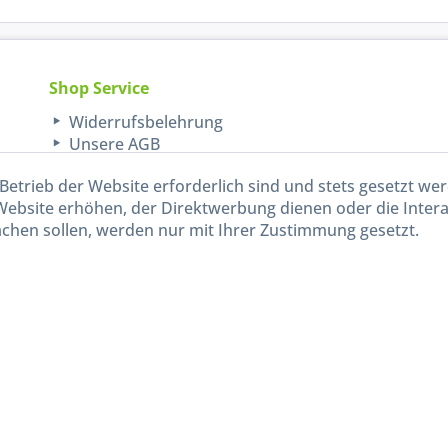
Shop Service
Widerrufsbelehrung
Unsere AGB
Lieferinformationen
Betrieb der Website erforderlich sind und stets gesetzt we
Website erhöhen, der Direktwerbung dienen oder die Inter
chen sollen, werden nur mit Ihrer Zustimmung gesetzt.
kl. gesetzl. Mehrwertsteuer zzgl.
Versandkosten
und ggf. Nachnahmegebühren, wenn nicht and