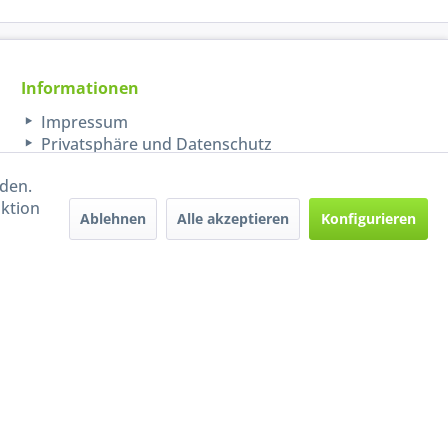
Informationen
Impressum
Privatsphäre und Datenschutz
rden.
aktion
Ablehnen
Alle akzeptieren
Konfigurieren
Handel mit BIO-Weinen
kontrolliert und zertifiziert
durch DE-ÖKO-009
ers beschrieben