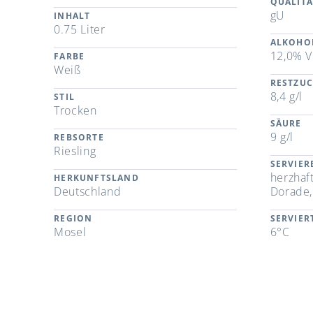
QUALITÄ
gU
INHALT
0.75 Liter
ALKOHO
12,0% V
FARBE
Weiß
RESTZU
8,4 g/l
STIL
Trocken
SÄURE
9 g/l
REBSORTE
Riesling
SERVIE
herzhaft
HERKUNFTSLAND
Deutschland
Dorade,
REGION
SERVIE
Mosel
6°C