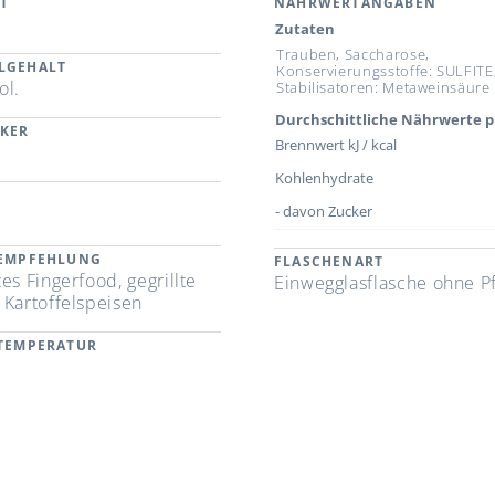
T
NÄHRWERTANGABEN
Zutaten
Trauben, Saccharose,
LGEHALT
Konservierungsstoffe: SULFITE
ol.
Stabilisatoren: Metaweinsäure
Durchschittliche Nährwerte p
CKER
Brennwert kJ / kcal
Kohlenhydrate
- davon Zucker
REMPFEHLUNG
FLASCHENART
es Fingerfood, gegrillte
Einwegglasflasche ohne P
 Kartoffelspeisen
RTEMPERATUR