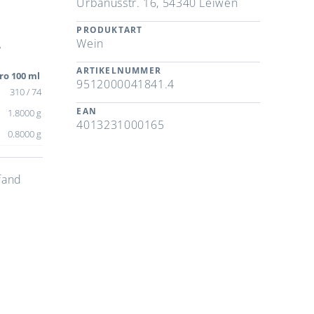
Urbanusstr. 16, 54340 Leiwen
PRODUKTART
Wein
,
ARTIKELNUMMER
ro 100 ml
9512000041841.4
310 / 74
EAN
1.8000 g
4013231000165
0.8000 g
fand