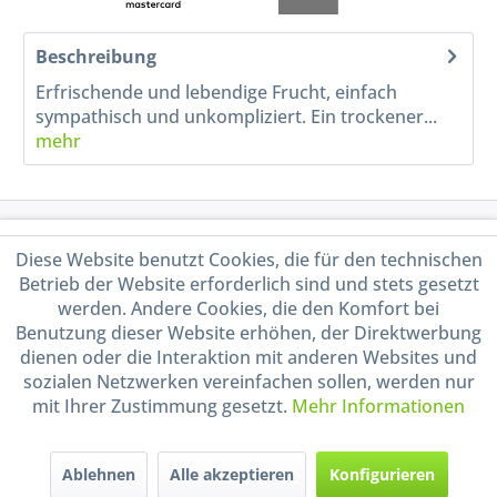
Beschreibung
Erfrischende und lebendige Frucht, einfach
sympathisch und unkompliziert. Ein trockener...
mehr
Service Hotline
Diese Website benutzt Cookies, die für den technischen
Betrieb der Website erforderlich sind und stets gesetzt
Shop Service
werden. Andere Cookies, die den Komfort bei
Benutzung dieser Website erhöhen, der Direktwerbung
Informationen
dienen oder die Interaktion mit anderen Websites und
sozialen Netzwerken vereinfachen sollen, werden nur
mit Ihrer Zustimmung gesetzt.
Mehr Informationen
Handel mit BIO-Weinen
kontrolliert und zertifiziert
durch DE-ÖKO-009
Ablehnen
Alle akzeptieren
Konfigurieren