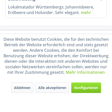
Lokalmatador Württembergs. Johannisbeere,
Erdbeere und Holunder. Sehr elegant.
mehr
Service Hotline
Diese Website benutzt Cookies, die für den technischen
Betrieb der Website erforderlich sind und stets gesetzt
Shop Service
werden. Andere Cookies, die den Komfort bei
Benutzung dieser Website erhöhen, der Direktwerbung
Informationen
dienen oder die Interaktion mit anderen Websites und
sozialen Netzwerken vereinfachen sollen, werden nur
mit Ihrer Zustimmung gesetzt.
Mehr Informationen
Handel mit BIO-Weinen
kontrolliert und zertifiziert
durch DE-ÖKO-009
Ablehnen
Alle akzeptieren
Konfigurieren