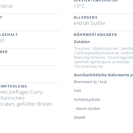
SERVIERTEMPERATUR
nstrut
10°C
T
ALLERGENE
enthält Sulfite
LGEHALT
NÄHRWERTANGABEN
ol.
Zutaten
Trauben, Stabilisatoren: (enthä
CKER
Carboxymethylcellulose und/o
Mannoproteine), Säureregulat
(enthält Apfelsäure und/oder
Citronensäure)
Durchschittliche Nährwerte p
Brennwert kJ / kcal
REMPFEHLUNG
Fett
 mit Geflügel-Curry-
, Kaninchen-
Kohlenhydrate
raten, gefüllter Braten
- davon Zucker
Eiweiß