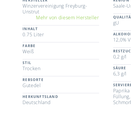
HERSTELLER
REGION
Winzervereinigung Freyburg-
Saale-U
Unstrut
Mehr von diesem Hersteller
QUALITÄ
gU
INHALT
0.75 Liter
ALKOHO
12,0% V
FARBE
Weiß
RESTZU
0,2 g/l
STIL
Trocken
SÄURE
6,3 g/l
REBSORTE
Gutedel
SERVIE
Paprika
Füllung
HERKUNFTSLAND
Deutschland
Schmorb