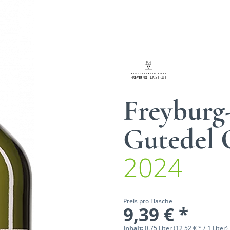
Freyburg
Gutedel
2024
Preis pro Flasche
9,39 € *
Inhalt:
0.75 Liter (12,52 € * / 1 Liter)