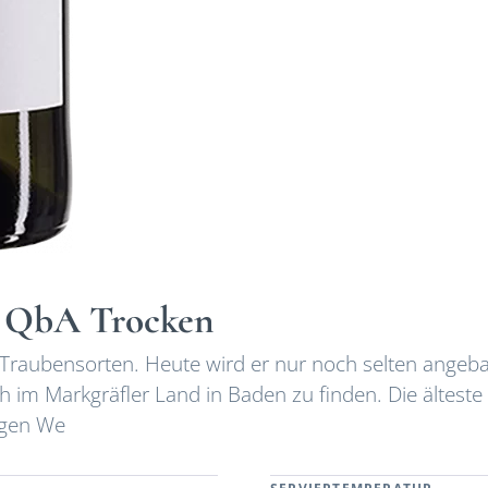
l QbA Trocken
en Traubensorten. Heute wird er nur noch selten angeb
 im Markgräfler Land in Baden zu finden. Die älteste
igen We