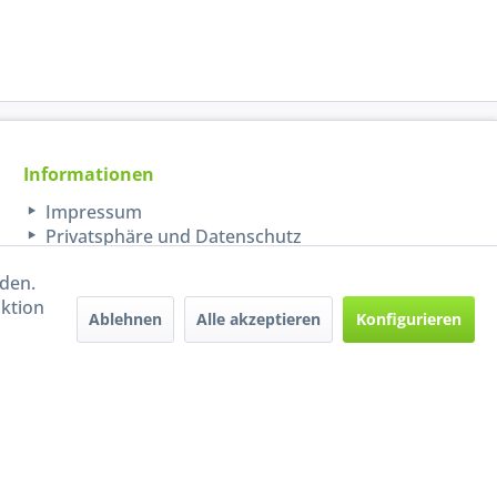
Informationen
Impressum
Privatsphäre und Datenschutz
rden.
aktion
Ablehnen
Alle akzeptieren
Konfigurieren
Handel mit BIO-Weinen
kontrolliert und zertifiziert
durch DE-ÖKO-009