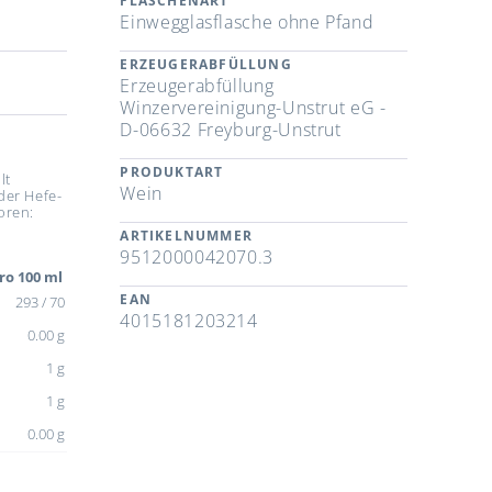
FLASCHENART
Einwegglasflasche ohne Pfand
ERZEUGERABFÜLLUNG
Erzeugerabfüllung
Winzervereinigung-Unstrut eG -
D-06632 Freyburg-Unstrut
PRODUKTART
lt
Wein
der Hefe-
oren:
ARTIKELNUMMER
9512000042070.3
ro 100 ml
EAN
293 / 70
4015181203214
0.00 g
1 g
1 g
0.00 g