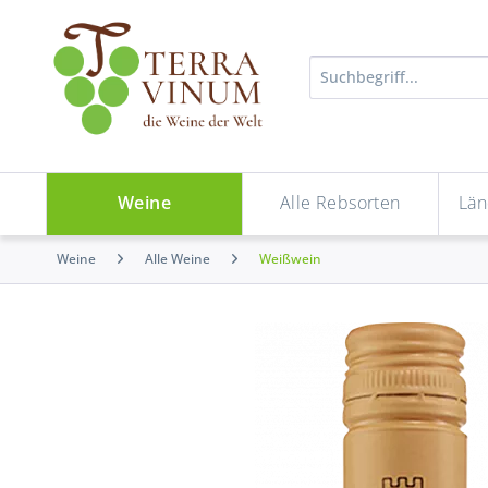
Weine
Alle Rebsorten
Län
Weine
Alle Weine
Weißwein