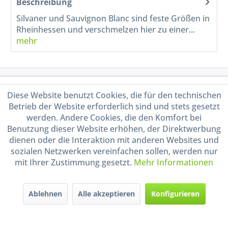
Beschreibung
Silvaner und Sauvignon Blanc sind feste Größen in
Rheinhessen und verschmelzen hier zu einer...
mehr
Service Hotline
Diese Website benutzt Cookies, die für den technischen
Betrieb der Website erforderlich sind und stets gesetzt
Shop Service
werden. Andere Cookies, die den Komfort bei
Benutzung dieser Website erhöhen, der Direktwerbung
Informationen
dienen oder die Interaktion mit anderen Websites und
sozialen Netzwerken vereinfachen sollen, werden nur
mit Ihrer Zustimmung gesetzt.
Mehr Informationen
Handel mit BIO-Weinen
kontrolliert und zertifiziert
durch DE-ÖKO-009
Ablehnen
Alle akzeptieren
Konfigurieren