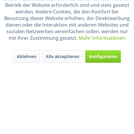
Betrieb der Website erforderlich sind und stets gesetzt
Shop Service
werden. Andere Cookies, die den Komfort bei
Benutzung dieser Website erhöhen, der Direktwerbung
Informationen
dienen oder die Interaktion mit anderen Websites und
sozialen Netzwerken vereinfachen sollen, werden nur
mit Ihrer Zustimmung gesetzt.
Mehr Informationen
Handel mit BIO-Weinen
kontrolliert und zertifiziert
durch DE-ÖKO-009
Ablehnen
Alle akzeptieren
Konfigurieren
* Alle Preise inkl. gesetzl. Mehrwertsteuer zzgl.
Versandkosten
und ggf.
Nachnahmegebühren, wenn nicht anders beschrieben
Widerruf erklären
Gestaltung, Shop-Setup, Management & Hosting durch
Ternum Internet Services
mit
Shopware