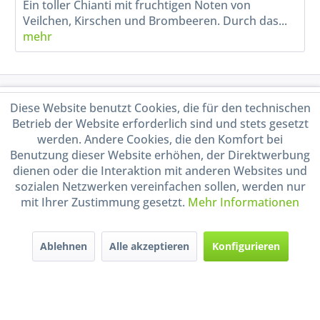
Ein toller Chianti mit fruchtigen Noten von
Veilchen, Kirschen und Brombeeren. Durch das...
mehr
Service Hotline
Diese Website benutzt Cookies, die für den technischen
Betrieb der Website erforderlich sind und stets gesetzt
Shop Service
werden. Andere Cookies, die den Komfort bei
Benutzung dieser Website erhöhen, der Direktwerbung
dienen oder die Interaktion mit anderen Websites und
Informationen
sozialen Netzwerken vereinfachen sollen, werden nur
mit Ihrer Zustimmung gesetzt.
Mehr Informationen
Handel mit BIO-Weinen
kontrolliert und zertifiziert
durch DE-ÖKO-009
Ablehnen
Alle akzeptieren
Konfigurieren