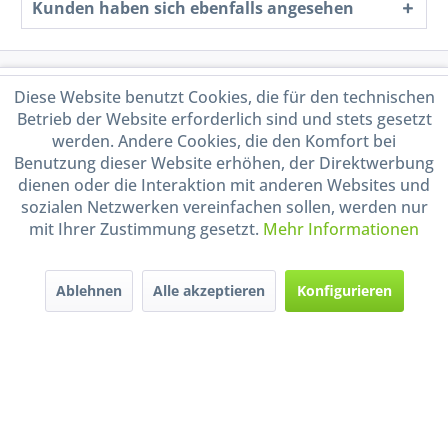
Kunden haben sich ebenfalls angesehen
Service Hotline
Diese Website benutzt Cookies, die für den technischen
Betrieb der Website erforderlich sind und stets gesetzt
Shop Service
werden. Andere Cookies, die den Komfort bei
Benutzung dieser Website erhöhen, der Direktwerbung
dienen oder die Interaktion mit anderen Websites und
Informationen
sozialen Netzwerken vereinfachen sollen, werden nur
mit Ihrer Zustimmung gesetzt.
Mehr Informationen
Handel mit BIO-Weinen
kontrolliert und zertifiziert
durch DE-ÖKO-009
Ablehnen
Alle akzeptieren
Konfigurieren
* Alle Preise inkl. gesetzl. Mehrwertsteuer zzgl.
Versandkosten
und ggf.