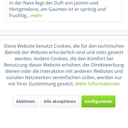
In der Nase liegt der Duft von Jasmin und
Honigmelone, am Gaumen ist er spritzig und
fruchtig...
mehr
Service Hotline
Diese Website benutzt Cookies, die für den technischen
Betrieb der Website erforderlich sind und stets gesetzt
Shop Service
werden. Andere Cookies, die den Komfort bei
Benutzung dieser Website erhöhen, der Direktwerbung
Informationen
dienen oder die Interaktion mit anderen Websites und
sozialen Netzwerken vereinfachen sollen, werden nur
mit Ihrer Zustimmung gesetzt.
Mehr Informationen
Handel mit BIO-Weinen
kontrolliert und zertifiziert
durch DE-ÖKO-009
Ablehnen
Alle akzeptieren
Konfigurieren