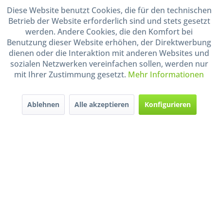
Diese Website benutzt Cookies, die für den technischen
Betrieb der Website erforderlich sind und stets gesetzt
werden. Andere Cookies, die den Komfort bei
Benutzung dieser Website erhöhen, der Direktwerbung
dienen oder die Interaktion mit anderen Websites und
sozialen Netzwerken vereinfachen sollen, werden nur
mit Ihrer Zustimmung gesetzt.
Mehr Informationen
* Alle Preise inkl. gesetzl. Mehrwertsteuer zzgl.
Versandkosten
und ggf.
Nachnahmegebühren, wenn nicht anders beschrieben
Widerruf erklären
Ablehnen
Alle akzeptieren
Konfigurieren
Gestaltung, Shop-Setup, Management & Hosting durch
Ternum Internet Services
mit
Shopware