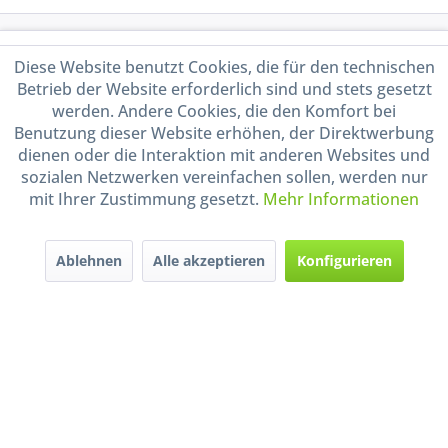
Service Hotline
Diese Website benutzt Cookies, die für den technischen
Betrieb der Website erforderlich sind und stets gesetzt
Shop Service
werden. Andere Cookies, die den Komfort bei
Benutzung dieser Website erhöhen, der Direktwerbung
Informationen
dienen oder die Interaktion mit anderen Websites und
sozialen Netzwerken vereinfachen sollen, werden nur
mit Ihrer Zustimmung gesetzt.
Mehr Informationen
Handel mit BIO-Weinen
kontrolliert und zertifiziert
durch DE-ÖKO-009
Ablehnen
Alle akzeptieren
Konfigurieren
* Alle Preise inkl. gesetzl. Mehrwertsteuer zzgl.
Versandkosten
und ggf.
Nachnahmegebühren, wenn nicht anders beschrieben
Widerruf erklären