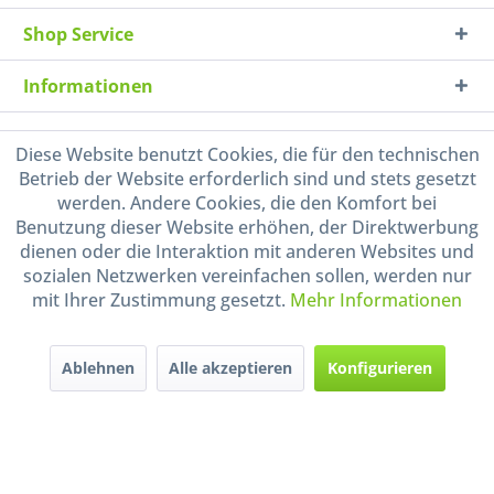
Shop Service
Informationen
Handel mit BIO-Weinen
Diese Website benutzt Cookies, die für den technischen
kontrolliert und zertifiziert
Betrieb der Website erforderlich sind und stets gesetzt
durch DE-ÖKO-009
werden. Andere Cookies, die den Komfort bei
Benutzung dieser Website erhöhen, der Direktwerbung
dienen oder die Interaktion mit anderen Websites und
sozialen Netzwerken vereinfachen sollen, werden nur
mit Ihrer Zustimmung gesetzt.
Mehr Informationen
* Alle Preise inkl. gesetzl. Mehrwertsteuer zzgl.
Versandkosten
und ggf.
Ablehnen
Alle akzeptieren
Konfigurieren
Nachnahmegebühren, wenn nicht anders beschrieben
Widerruf erklären
Gestaltung, Shop-Setup, Management & Hosting durch
Ternum Internet Services
mit
Shopware