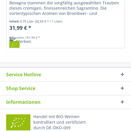
Bevagna stammen die sorgfältig ausgewählten Trauben
dieses cremigen, finessenreichen Sagrantino. Die
sortentypischen Aromen von Brombeer- und
Heidelbeerkonfitüre, Kirschen, Lakritz und...
Inhalt
0.75 Liter
(42,65 € * / 1 Liter)
31,99 € *
6 Flaschen 191,94 € *
Bio
Merken
Service Hotline
Shop Service
Informationen
Handel mit BIO-Weinen
kontrolliert und zertifiziert
durch DE-ÖKO-009