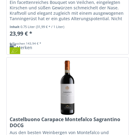
Ein facettenreiches Bouquet von Veilchen, eingelegten
Kirschen und süßen Gewürzen schmeichelt der Nase.
Kraftvoll und elegant zugleich mit einem ausgewogenen
Tanningerüst hat er ein gutes Alterungspotential. Nicht
zuletzt durch die...
Inhalt
0.75 Liter
(31,99 € * / 1 Liter)
23,99 € *
6 Flaschen 143,94 € *
Bio
Merken
Castelbuono Carapace Montefalco Sagrantino
DOCG
Aus den besten Weinbergen von Montefalco und