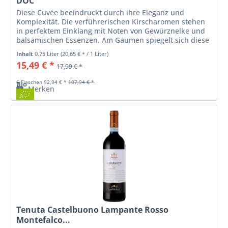
DOC
Diese Cuvée beeindruckt durch ihre Eleganz und
Komplexität. Die verführerischen Kirscharomen stehen
in perfektem Einklang mit Noten von Gewürznelke und
balsamischen Essenzen. Am Gaumen spiegelt sich diese
Eleganz wider. Ein sehr...
Inhalt
0.75 Liter
(20,65 € * / 1 Liter)
15,49 € *
17,99 € *
6 Flaschen 92,94 € *
107,94 € *
Bio
Merken
Tenuta Castelbuono Lampante Rosso
Montefalco...