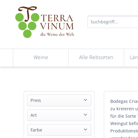
Weine
Alle Rebsorten
Län
Preis
Bodegas Cria
zu kreieren 
Art
für die Sorte
von
bis
6,09 €
15,69 €
Weingut befin
Wein
Farbe
Produktionste