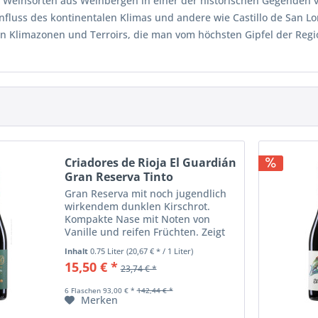
 Weinsorten aus Weinbergen in einer der historischen Gegenden von
influss des kontinentalen Klimas und andere wie Castillo de San 
 an Klimazonen und Terroirs, die man vom höchsten Gipfel der Regi
Criadores de Rioja El Guardián
Gran Reserva Tinto
Gran Reserva mit noch jugendlich
wirkendem dunklen Kirschrot.
Kompakte Nase mit Noten von
Vanille und reifen Früchten. Zeigt
am Gaumen eine lebendige
Inhalt
0.75 Liter
(20,67 € * / 1 Liter)
Säurestruktur, kompakte Tannine
15,50 € *
23,74 € *
ergänzen den runden Abgang des
auch hier frisch...
6 Flaschen 93,00 € *
142,44 € *
Merken