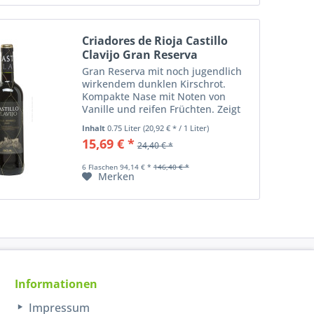
Criadores de Rioja Castillo
Clavijo Gran Reserva
Gran Reserva mit noch jugendlich
wirkendem dunklen Kirschrot.
Kompakte Nase mit Noten von
Vanille und reifen Früchten. Zeigt
am Gaumen eine lebendige
Inhalt
0.75 Liter
(20,92 € * / 1 Liter)
Säurestruktur, kompakte Tannine
15,69 € *
24,40 € *
ergänzen den runden Abgang des
auch hier frisch...
6 Flaschen 94,14 € *
146,40 € *
Merken
Informationen
Impressum