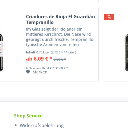
Criadores de Rioja El Guardián
Tempranillo
Im Glas zeigt der Riojaner ein
mittleres Kirschrot. Die Nase wird
geprägt durch frische, Tempranillo-
typische Aromen von reifen
Waldbeeren. Ein vollmundiger Rioja
Inhalt
0.75 Liter
(8,12 € * / 1 Liter)
für jeden Tag mit lebendiger
ab 6,09 € *
6,60 € *
Säurestruktur; er passt sehr gut
zu...
6 Flaschen 36,54 € *
39,60 € *
Merken
Shop Service
Widerrufsbelehrung