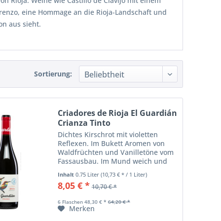
 Rioja. Weine wie Castillo de Clavijo mit einem
Lorenzo, eine Hommage an die Rioja-Landschaft und
on aus sieht.
Sortierung:
Criadores de Rioja El Guardián
Crianza Tinto
Dichtes Kirschrot mit violetten
Reflexen. Im Bukett Aromen von
Waldfrüchten und Vanilletöne vom
Fassausbau. Im Mund weich und
rund mit feiner Säurestruktur,
Inhalt
0.75 Liter
(10,73 € * / 1 Liter)
Aromen reifer Früchte, Vanille,
8,05 € *
10,70 € *
Würznoten. Ausbalanciert,
körperreich, elegant...
6 Flaschen 48,30 € *
64,20 € *
Merken