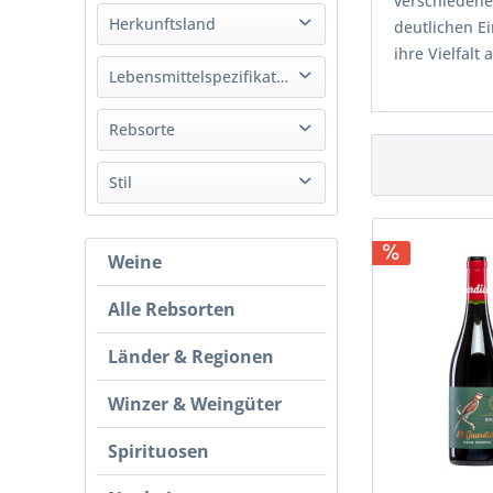
verschiedene
Rot
Herkunftsland
deutlichen E
ihre Vielfalt
Spanien
Lebensmittelspezifikation
Vegan
Rebsorte
Graciano
Stil
Mazuelo
Trocken
Tempranillo
Weine
Alle Rebsorten
Länder & Regionen
Winzer & Weingüter
Spirituosen