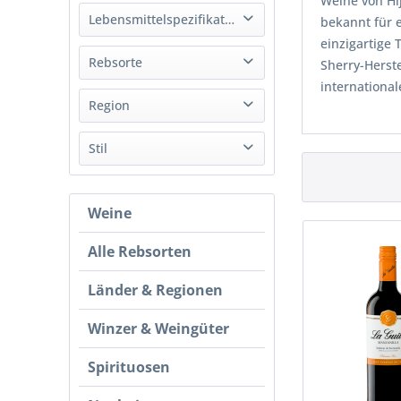
Weine von Hij
Spanien
Lebensmittelspezifikation
bekannt für e
einzigartige 
Vegan
Rebsorte
Sherry-Herst
internationa
Palomino Fino
Region
Jerez
Stil
Trocken
Weine
Alle Rebsorten
Länder & Regionen
Winzer & Weingüter
Spirituosen