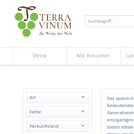
Weine
Alle Rebsorten
Län
Art
Das spanisch
bedeutendes 
Südwein
Farbe
Generationen
einzigartige
Weiß
Herkunftsland
bieten ideal