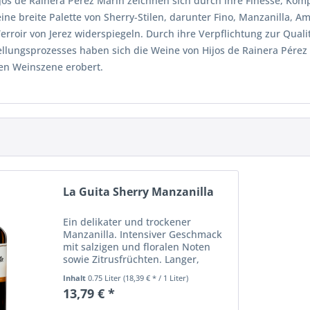
os de Rainera Pérez Marín zeichnen sich durch ihre Finesse, Kompl
ine breite Palette von Sherry-Stilen, darunter Fino, Manzanilla, A
Terroir von Jerez widerspiegeln. Durch ihre Verpflichtung zur Qua
ellungsprozesses haben sich die Weine von Hijos de Rainera Pérez 
len Weinszene erobert.
La Guita Sherry Manzanilla
Ein delikater und trockener
Manzanilla. Intensiver Geschmack
mit salzigen und floralen Noten
sowie Zitrusfrüchten. Langer,
mineralischer Abgang.
Inhalt
0.75 Liter
(18,39 € * / 1 Liter)
13,79 € *