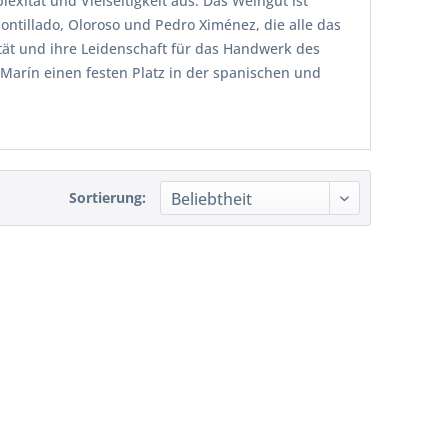
exität und Vielseitigkeit aus. Das Weingut ist
montillado, Oloroso und Pedro Ximénez, die alle das
lität und ihre Leidenschaft für das Handwerk des
Marín einen festen Platz in der spanischen und
Sortierung: