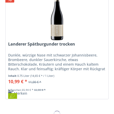
Landerer Spätburgunder trocken
Dunkle, würzige Nase mit schwarzer Johannisbeere,
Brombeere, dunkler Sauerkirsche, etwas
Bitterschokolade, Kräutern und einem Hauch kaltem
Rauch. Klar und feinsaftig; kräftiger Körper mit Rückgrat
und Eleganz; lebendig und frisch;...
Inhalt
0.75 Liter
(14,65 € * / 1 Liter)
10,99 € *
11,00 € *
6 Flaschen 65,94 € *
66,00 € *
Bio
Merken