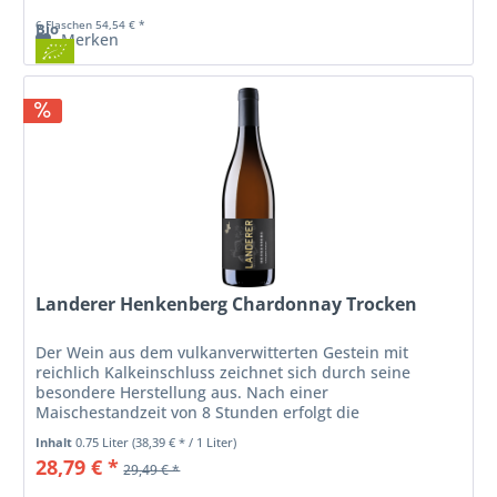
6 Flaschen 54,54 € *
Bio
Merken
Landerer Henkenberg Chardonnay Trocken
Der Wein aus dem vulkanverwitterten Gestein mit
reichlich Kalkeinschluss zeichnet sich durch seine
besondere Herstellung aus. Nach einer
Maischestandzeit von 8 Stunden erfolgt die
Spontangärung und Lagerung auf der Vollhefe für 12
Inhalt
0.75 Liter
(38,39 € * / 1 Liter)
Monate...
28,79 € *
29,49 € *