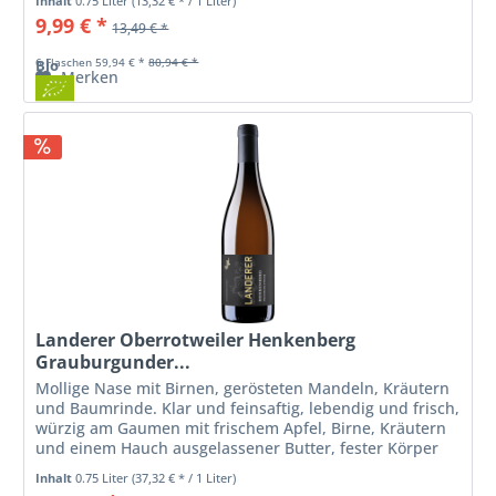
Inhalt
0.75 Liter
(13,32 € * / 1 Liter)
9,99 € *
13,49 € *
6 Flaschen 59,94 € *
80,94 € *
Bio
Merken
Landerer Oberrotweiler Henkenberg
Grauburgunder...
Mollige Nase mit Birnen, gerösteten Mandeln, Kräutern
und Baumrinde. Klar und feinsaftig, lebendig und frisch,
würzig am Gaumen mit frischem Apfel, Birne, Kräutern
und einem Hauch ausgelassener Butter, fester Körper
mit Kraft und...
Inhalt
0.75 Liter
(37,32 € * / 1 Liter)