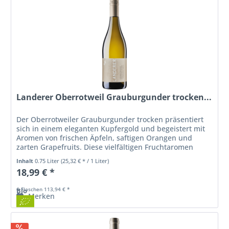
Landerer Oberrotweil Grauburgunder trocken...
Der Oberrotweiler Grauburgunder trocken präsentiert
sich in einem eleganten Kupfergold und begeistert mit
Aromen von frischen Äpfeln, saftigen Orangen und
zarten Grapefruits. Diese vielfältigen Fruchtaromen
spiegeln die Charakteristik...
Inhalt
0.75 Liter
(25,32 € * / 1 Liter)
18,99 € *
6 Flaschen 113,94 € *
Bio
Merken