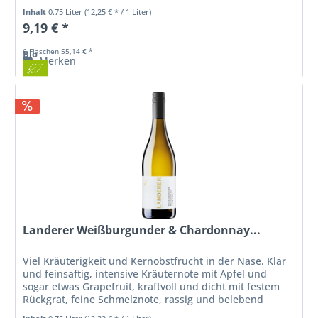
Struktur; weißer Pfirsich,...
Inhalt
0.75 Liter
(12,25 € * / 1 Liter)
9,19 € *
6 Flaschen 55,14 € *
Bio
Merken
Landerer Weißburgunder & Chardonnay...
Viel Kräuterigkeit und Kernobstfrucht in der Nase. Klar
und feinsaftig, intensive Kräuternote mit Apfel und
sogar etwas Grapefruit, kraftvoll und dicht mit festem
Rückgrat, feine Schmelznote, rassig und belebend
frisch, hat Spannung am...