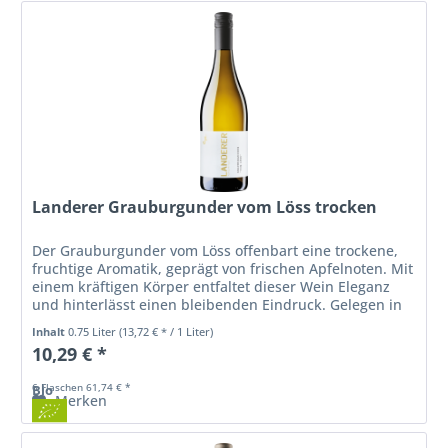
Landerer Grauburgunder vom Löss trocken
Der Grauburgunder vom Löss offenbart eine trockene,
fruchtige Aromatik, geprägt von frischen Apfelnoten. Mit
einem kräftigen Körper entfaltet dieser Wein Eleganz
und hinterlässt einen bleibenden Eindruck. Gelegen in
Baden, spiegelt...
Inhalt
0.75 Liter
(13,72 € * / 1 Liter)
10,29 € *
6 Flaschen 61,74 € *
Bio
Merken