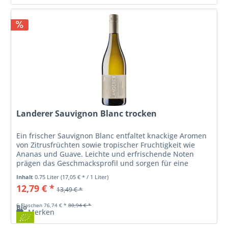
Landerer Sauvignon Blanc trocken
Ein frischer Sauvignon Blanc entfaltet knackige Aromen
von Zitrusfrüchten sowie tropischer Fruchtigkeit wie
Ananas und Guave. Leichte und erfrischende Noten
prägen das Geschmacksprofil und sorgen für eine
lebendige Säure. Die Weine aus...
Inhalt
0.75 Liter
(17,05 € * / 1 Liter)
12,79 € *
13,49 € *
6 Flaschen 76,74 € *
80,94 € *
Bio
Merken