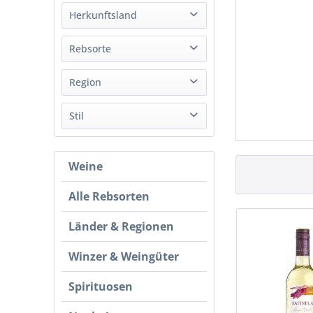
Weiß
Herkunftsland
Rot
Spanien
Rebsorte
Garnacha
Region
Graciano
Rioja
Stil
Malvasia
Rueda
Sauvignon Blanc
Trocken
Tempranillo
Weine
Viura
Alle Rebsorten
Länder & Regionen
Winzer & Weingüter
Spirituosen