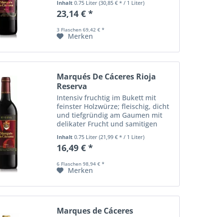
Inhalt
0.75 Liter
(30,85 € * / 1 Liter)
Graciano Trauben. Intensive, tiefe
23,14 € *
purpurrote Farbe. Wunderbar
komplexe Aromen...
3 Flaschen 69,42 € *
Merken
Marqués De Cáceres Rioja
Reserva
Intensiv fruchtig im Bukett mit
feinster Holzwürze; fleischig, dicht
und tiefgründig am Gaumen mit
delikater Frucht und samitigen
Tanninen. Sehr nachhaltig mit viel
Inhalt
0.75 Liter
(21,99 € * / 1 Liter)
Schmelz und wunderbar
16,49 € *
ausgeglichen.
6 Flaschen 98,94 € *
Merken
Marques de Cáceres