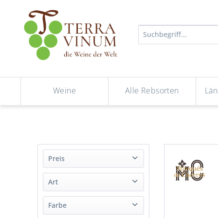
Weine
Alle Rebsorten
Län
Preis
Art
von
bis
7,20 €
22,95 €
Wein
Farbe