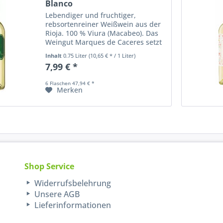
Blanco
Lebendiger und fruchtiger,
rebsortenreiner Weißwein aus der
Rioja. 100 % Viura (Macabeo). Das
Weingut Marques de Caceres setzt
traditionell Maßstäbe im
Inhalt
0.75 Liter
(10,65 € * / 1 Liter)
Qualitätsbereich. Die Rotweine
7,99 € *
liegen in der Regel länger im
Holzfaß, als die...
6 Flaschen 47,94 € *
Merken
Shop Service
Widerrufsbelehrung
Unsere AGB
Lieferinformationen