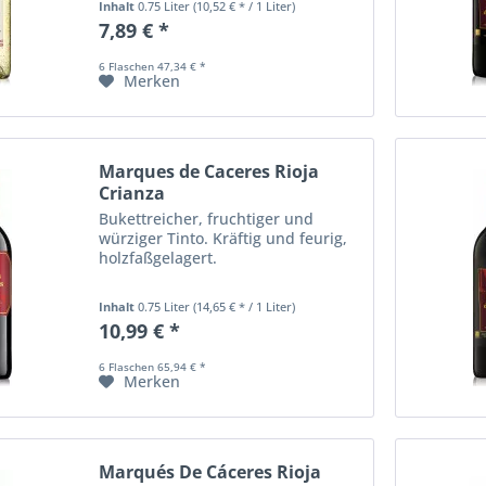
Inhalt
0.75 Liter
(10,52 € * / 1 Liter)
frischem Obst, die dezente Säure
7,89 € *
und der halbtrockene Ausbau
sorgen, gut gekühlt, für...
6 Flaschen 47,34 € *
Merken
Marques de Caceres Rioja
Crianza
Bukettreicher, fruchtiger und
würziger Tinto. Kräftig und feurig,
holzfaßgelagert.
Inhalt
0.75 Liter
(14,65 € * / 1 Liter)
10,99 € *
6 Flaschen 65,94 € *
Merken
Marqués De Cáceres Rioja