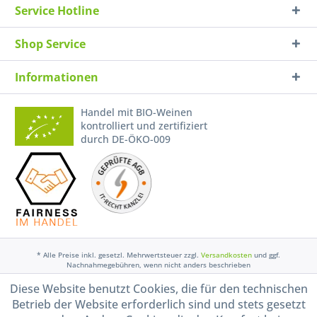
Service Hotline
Shop Service
Informationen
Handel mit BIO-Weinen
kontrolliert und zertifiziert
durch DE-ÖKO-009
* Alle Preise inkl. gesetzl. Mehrwertsteuer zzgl.
Versandkosten
und ggf.
Nachnahmegebühren, wenn nicht anders beschrieben
Diese Website benutzt Cookies, die für den technischen
Widerruf erklären
Betrieb der Website erforderlich sind und stets gesetzt
Gestaltung, Shop-Setup, Management & Hosting durch
Ternum Internet Services
mit