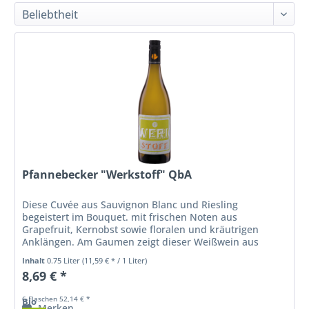
Pfannebecker "Werkstoff" QbA
Diese Cuvée aus Sauvignon Blanc und Riesling
begeistert im Bouquet. mit frischen Noten aus
Grapefruit, Kernobst sowie floralen und kräutrigen
Anklängen. Am Gaumen zeigt dieser Weißwein aus
Rheinhessen einen kräftigen Körper mit...
Inhalt
0.75 Liter
(11,59 € * / 1 Liter)
8,69 € *
6 Flaschen 52,14 € *
Bio
Merken