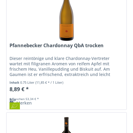
Pfannebecker Chardonnay QbA trocken
Dieser reintönige und klare Chardonnay-Vertreter
wartet mit filigranen Aromen von reifem Apfel mit
frischem Heu, Vanillepudding und Biskuit auf. Am
Gaumen ist er erfrischend, extraktreich und leicht
adstringierend mit feiner Extraktsüße,...
Inhalt
0.75 Liter
(11,85 € * / 1 Liter)
8,89 € *
6 Flaschen 53,34 € *
Bio
Merken