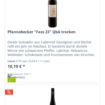
Pfannebecker "Fass 23" QbA trocken
Dieser Gutswein aus Cabernet Sauvignon und Merlot
reift ein Jahr im Holzfass. Er besticht durch dunkle
Würze von schwarzem Pfeffer, Lakritze, Holzwürze,
Wildleder, Schokolade und Fruchtaromen von Kirschen
und Cassis. Harmonisch im Mund...
Inhalt
0.75 Liter
(13,59 € * / 1 Liter)
10,19 € *
6 Flaschen 61,14 € *
Bio
Merken