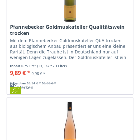
Pfannebecker Goldmuskateller Qualitätswein
trocken
Mit dem Pfannebecker Goldmuskateller QbA trocken
aus biologischem Anbau präsentiert er uns eine kleine
Rarität. Denn die Traube ist in Deutschland nur auf
wenigen Lagen zugelassen. Der Goldmuskateller ist ein
zarter, schlanker Tropfen,...
Inhalt
0.75 Liter
(13,19 € * / 1 Liter)
9,89 € *
9,98 € *
6 Flaschen 59,34 € *
59,88 € *
Bio
Merken