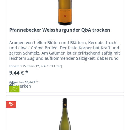
Pfannebecker Weissburgunder QbA trocken
Aromen von hellen Blüten und Blättern, Kernobstfrucht
und etwas Crème Brulée. Der feste Körper hat Kraft und
zarten Schmelz. Am Gaumen ist er erfrischend saftig mit
leichtem Zug und aufkommender Salzigkeit, dabei rund
und ausgewogen mit...
Inhalt
0.75 Liter
(12,59 € * / 1 Liter)
9,44 € *
6 Flaschen 56,64 € *
Bio
Merken