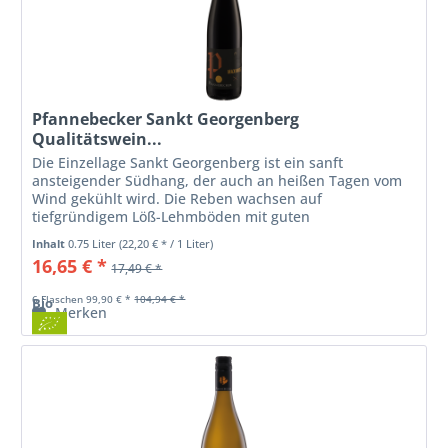
Pfannebecker Sankt Georgenberg
Qualitätswein...
Die Einzellage Sankt Georgenberg ist ein sanft
ansteigender Südhang, der auch an heißen Tagen vom
Wind gekühlt wird. Die Reben wachsen auf
tiefgründigem Löß-Lehmböden mit guten
wasserspeichernden Eigenschaften. Die Trauben reifen
Inhalt
0.75 Liter
(22,20 € * / 1 Liter)
hier...
16,65 € *
17,49 € *
6 Flaschen 99,90 € *
104,94 € *
Bio
Merken