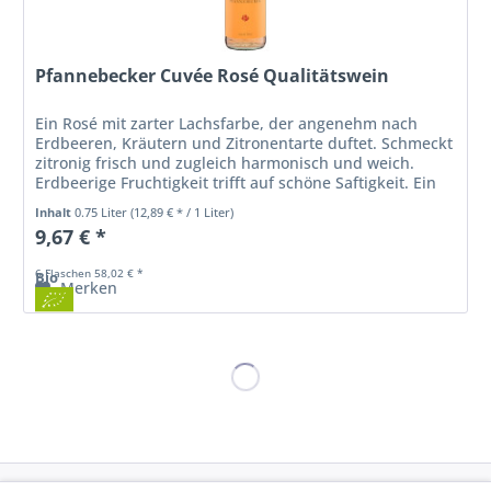
Pfannebecker Cuvée Rosé Qualitätswein
Ein Rosé mit zarter Lachsfarbe, der angenehm nach
Erdbeeren, Kräutern und Zitronentarte duftet. Schmeckt
zitronig frisch und zugleich harmonisch und weich.
Erdbeerige Fruchtigkeit trifft auf schöne Saftigkeit. Ein
eleganter Roséwein mit...
Inhalt
0.75 Liter
(12,89 € * / 1 Liter)
9,67 € *
6 Flaschen 58,02 € *
Bio
Merken