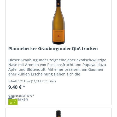
Pfannebecker Grauburgunder QbA trocken
Dieser Grauburgunder zeigt eine eher exotisch-würzige
Nase mit Aromen von Passionsfrucht und Papaya, dazu
Apfel und Blütenduft. Mit einer präzisen, am Gaumen
eher kühlen Erscheinung ziehen sich die
Geschmacksthemen von Passionsfrucht,...
Inhalt
0.75 Liter
(12,53 € * / 1 Liter)
9,40 € *
6 Flaschen 56,40 € *
Bio
Merken