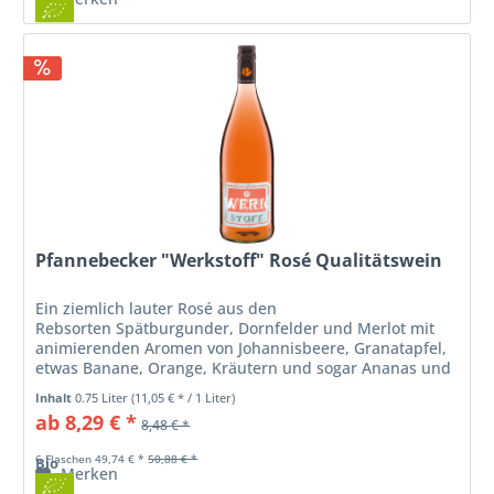
Pfannebecker "Werkstoff" Rosé Qualitätswein
Ein ziemlich lauter Rosé aus den
Rebsorten Spätburgunder, Dornfelder und Merlot mit
animierenden Aromen von Johannisbeere, Granatapfel,
etwas Banane, Orange, Kräutern und sogar Ananas und
Biskuit. Im Mund ist er feinsaftig mit festem...
Inhalt
0.75 Liter
(11,05 € * / 1 Liter)
ab 8,29 € *
8,48 € *
6 Flaschen 49,74 € *
50,88 € *
Bio
Merken