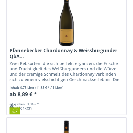
Pfannebecker Chardonnay & Weissburgunder
QbA...
Zwei Rebsorten, die sich perfekt ergänzen: die Frische
und Fruchtigkeit des Weißburgunders und die Würze
und der cremige Schmelz des Chardonnay verbinden
sich zu einem vielschichtigen Geschmackserlebnis. Die
Aromen reichen von Kräutern,...
Inhalt
0.75 Liter
(11,85 € * / 1 Liter)
ab 8,89 € *
6 Flaschen 53,34 € *
Bio
Merken