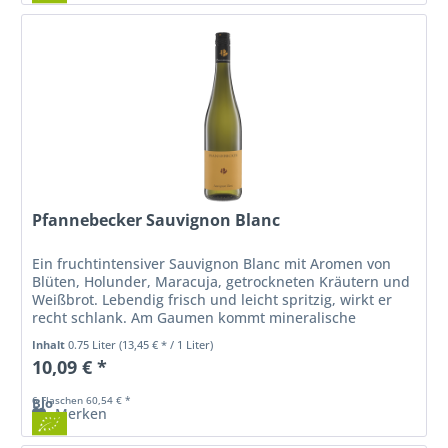
Pfannebecker Sauvignon Blanc
Ein fruchtintensiver Sauvignon Blanc mit Aromen von
Blüten, Holunder, Maracuja, getrockneten Kräutern und
Weißbrot. Lebendig frisch und leicht spritzig, wirkt er
recht schlank. Am Gaumen kommt mineralische
Salzigkeit und feine...
Inhalt
0.75 Liter
(13,45 € * / 1 Liter)
10,09 € *
6 Flaschen 60,54 € *
Bio
Merken