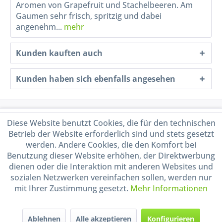
Aromen von Grapefruit und Stachelbeeren. Am
Gaumen sehr frisch, spritzig und dabei
angenehm...
mehr
Kunden kauften auch
Kunden haben sich ebenfalls angesehen
Service Hotline
Diese Website benutzt Cookies, die für den technischen
Betrieb der Website erforderlich sind und stets gesetzt
Shop Service
werden. Andere Cookies, die den Komfort bei
Benutzung dieser Website erhöhen, der Direktwerbung
dienen oder die Interaktion mit anderen Websites und
Informationen
sozialen Netzwerken vereinfachen sollen, werden nur
mit Ihrer Zustimmung gesetzt.
Mehr Informationen
Handel mit BIO-Weinen
kontrolliert und zertifiziert
durch DE-ÖKO-009
Ablehnen
Alle akzeptieren
Konfigurieren