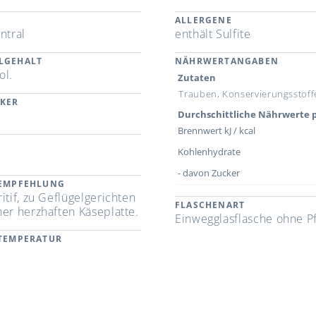
ALLERGENE
ntral
enthält Sulfite
LGEHALT
NÄHRWERTANGABEN
ol.
Zutaten
Trauben, Konservierungsstoffe,
CKER
Durchschittliche Nährwerte p
Brennwert kJ / kcal
Kohlenhydrate
- davon Zucker
REMPFEHLUNG
itif, zu Geflügelgerichten
FLASCHENART
ner herzhaften Käseplatte.
Einwegglasflasche ohne P
RTEMPERATUR