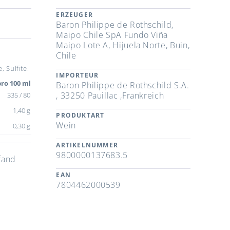
ERZEUGER
Baron Philippe de Rothschild,
Maipo Chile SpA Fundo Viña
Maipo Lote A, Hijuela Norte, Buin,
Chile
 Sulfite.
IMPORTEUR
ro 100 ml
Baron Philippe de Rothschild S.A.
, 33250 Pauillac ,Frankreich
335 / 80
1,40 g
PRODUKTART
Wein
0,30 g
ARTIKELNUMMER
9800000137683.5
fand
EAN
7804462000539