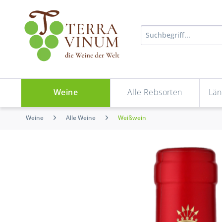
Weine
Alle Rebsorten
Län
Weine
Alle Weine
Weißwein