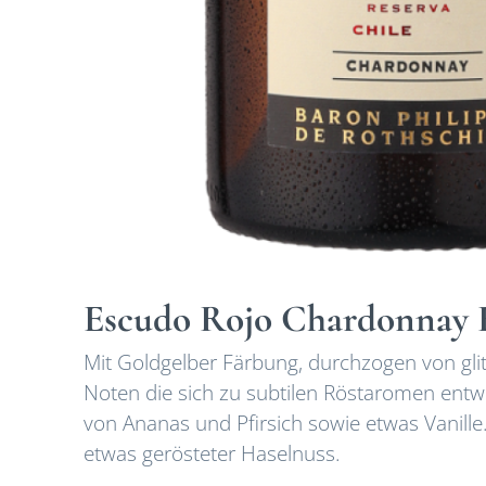
Escudo Rojo Chardonnay 
Mit Goldgelber Färbung, durchzogen von gli
Noten die sich zu subtilen Röstaromen entwi
von Ananas und Pfirsich sowie etwas Vanill
etwas gerösteter Haselnuss.