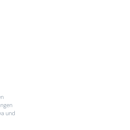
en
längen
ya und