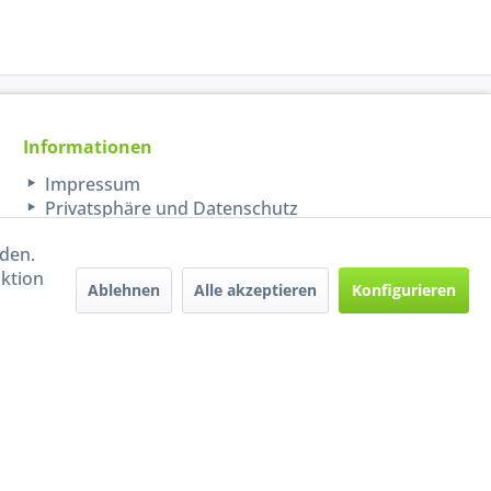
Informationen
Impressum
Privatsphäre und Datenschutz
rden.
aktion
Ablehnen
Alle akzeptieren
Konfigurieren
Handel mit BIO-Weinen
kontrolliert und zertifiziert
durch DE-ÖKO-009