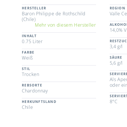
HERSTELLER
REGION
Baron Philippe de Rothschild
Valle Ce
(Chile)
Mehr von diesem Hersteller
ALKOHO
14,0% V
INHALT
0.75 Liter
RESTZU
3,4 g/l
FARBE
Weiß
SÄURE
5,6 g/l
STIL
Trocken
SERVIE
Als Aper
oder ei
REBSORTE
Chardonnay
SERVIE
8°C
HERKUNFTSLAND
Chile