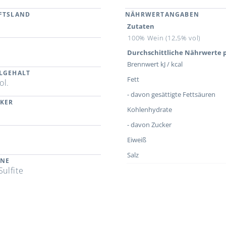
FTSLAND
NÄHRWERTANGABEN
Zutaten
100% Wein (12,5% vol)
Durchschittliche Nährwerte p
Brennwert kJ / kcal
LGEHALT
Fett
ol.
- davon gesättigte Fettsäuren
CKER
Kohlenhydrate
- davon Zucker
Eiweiß
Salz
ENE
Sulfite