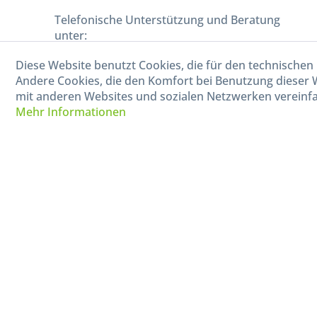
Telefonische Unterstützung und Beratung
unter:
Diese Website benutzt Cookies, die für den technischen 
040-880 99 770
Andere Cookies, die den Komfort bei Benutzung dieser 
Mo-Fr, 09:00 - 15:00 Uhr
mit anderen Websites und sozialen Netzwerken vereinfa
Mehr Informationen
* Alle Preise in