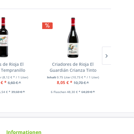
 de Rioja El
Criadores de Rioja El
Criado
 Tempranillo
Guardián Crianza Tinto
Guardi
er
(8,12 € * / 1 Liter)
Inhalt
0.75 Liter
(10,73 € * / 1 Liter)
Inhalt
0.75
 € *
8,05 € *
11,3
6,60 € *
10,70 € *
6,54 € *
39,60 € *
6 Flaschen 48,30 € *
64,20 € *
6 Flasch
Informationen