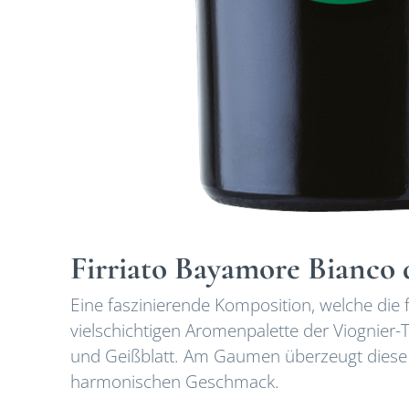
Firriato Bayamore Bianco d
Eine faszinierende Komposition, welche die 
vielschichtigen Aromenpalette der Viognier-
und Geißblatt. Am Gaumen überzeugt diese 
harmonischen Geschmack.