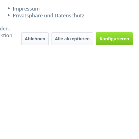
Impressum
Privatsphäre und Datenschutz
rden.
aktion
Ablehnen
Alle akzeptieren
Konfigurieren
Handel mit BIO-Weinen
kontrolliert und zertifiziert
durch DE-ÖKO-009
ers beschrieben
e