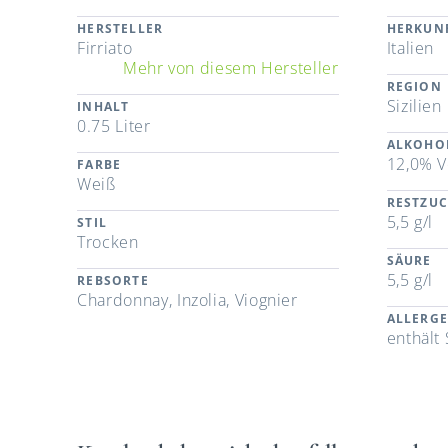
HERSTELLER
HERKUN
Firriato
Italien
Mehr von diesem Hersteller
REGION
Sizilien
INHALT
0.75 Liter
ALKOHO
12,0% V
FARBE
Weiß
RESTZU
5,5 g/l
STIL
Trocken
SÄURE
5,5 g/l
REBSORTE
Chardonnay, Inzolia, Viognier
ALLERG
enthält 