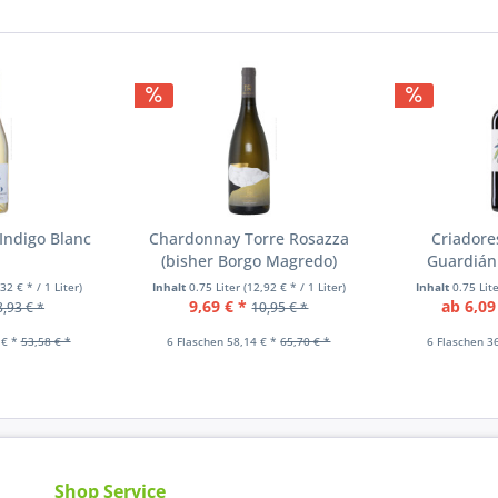
n
Indigo Blanc
Chardonnay Torre Rosazza
Criadores
(bisher Borgo Magredo)
Guardián
,32 € * / 1 Liter)
Inhalt
0.75 Liter
(12,92 € * / 1 Liter)
Inhalt
0.75 Lit
9,69 € *
ab 6,09
8,93 € *
10,95 € *
 € *
53,58 € *
6 Flaschen 58,14 € *
65,70 € *
6 Flaschen 3
Shop Service