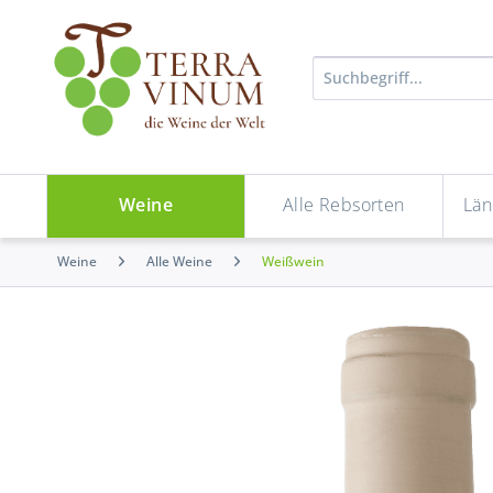
Weine
Alle Rebsorten
Län
Weine
Alle Weine
Weißwein