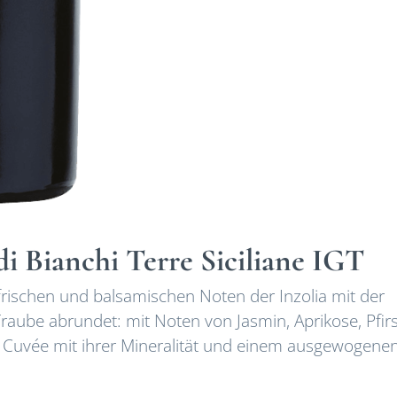
i Bianchi Terre Siciliane IGT
frischen und balsamischen Noten der Inzolia mit der
Traube abrundet: mit Noten von Jasmin, Aprikose, Pfir
Cuvée mit ihrer Mineralität und einem ausgewogenen