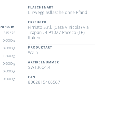
FLASCHENART
Einwegglasflasche ohne Pfand
ERZEUGER
ro 100 ml
Firriato S.r.l. (Casa Vinicola) Via
Trapani, 4 91027 Paceco (TP)
315 / 75
Italien
0.0000 g
PRODUKTART
0.0000 g
Wein
1.3000 g
ARTIKELNUMMER
0.6000 g
SW13604.4
0.0000 g
EAN
0.0000 g
8002815406567