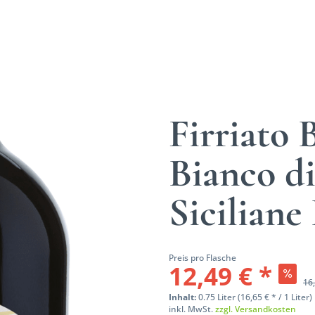
Firriato
Bianco di
Sicilian
Preis pro Flasche
12,49 € *
16,
Inhalt:
0.75 Liter (16,65 € * / 1 Liter)
inkl. MwSt.
zzgl. Versandkosten