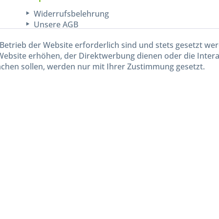
Widerrufsbelehrung
Unsere AGB
Lieferinformationen
Betrieb der Website erforderlich sind und stets gesetzt we
Website erhöhen, der Direktwerbung dienen oder die Inter
chen sollen, werden nur mit Ihrer Zustimmung gesetzt.
kl. gesetzl. Mehrwertsteuer zzgl.
Versandkosten
und ggf. Nachnahmegebühren, wenn nicht and
Widerruf erklären
Gestaltung, Shop-Setup, Management & Hosting durch
Ternum Internet Services
mit Shopwar