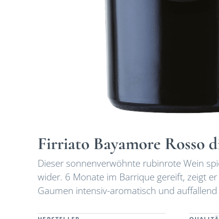
Firriato Bayamore Rosso di
Dieser sonnenverwöhnte rubinrote Wein spie
wider. 6 Monate im Barrique gereift, zeigt er
Gaumen intensiv-aromatisch und auffallend 