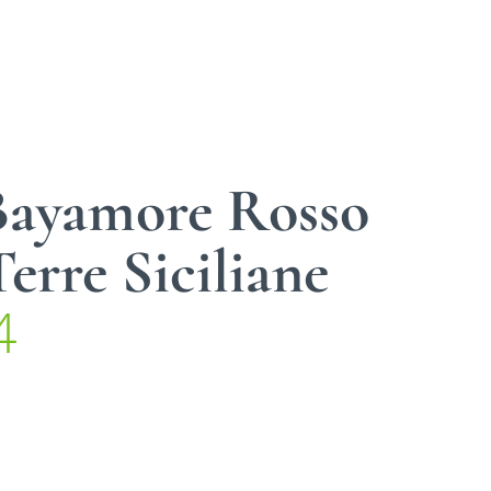
 Bayamore Rosso
Terre Siciliane
4