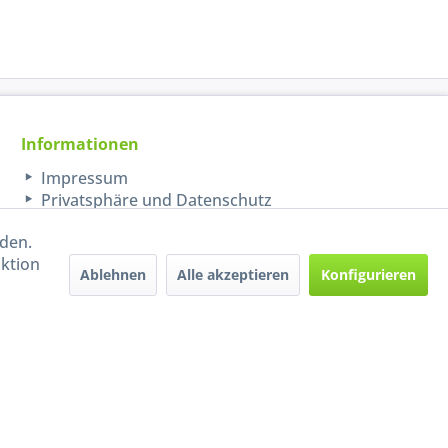
Informationen
Impressum
Privatsphäre und Datenschutz
rden.
aktion
Ablehnen
Alle akzeptieren
Konfigurieren
Handel mit BIO-Weinen
kontrolliert und zertifiziert
durch DE-ÖKO-009