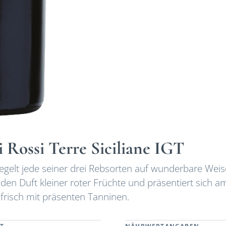
 Rossi Terre Siciliane IGT
gelt jede seiner drei Rebsorten auf wunderbare Weis
 den Duft kleiner roter Früchte und präsentiert sich a
frisch mit präsenten Tanninen.