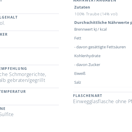
T
NÄHRWERTANGABEN
Zutaten
100% Traube (14% vol)
LGEHALT
ol.
Durchschittliche Nährwerte p
Brennwert kJ / kcal
CKER
Fett
- davon gesättigte Fettsäuren
Kohlenhydrate
- davon Zucker
REMPFEHLUNG
Eiweiß
ische Schmorgerichte,
alb gebraten/gegrillt
Salz
RTEMPERATUR
FLASCHENART
Einwegglasflasche ohne P
ENE
Sulfite