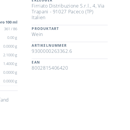
ERZEUGER
Firriato Distribuzione S.r.l., 4, Via
Trapani - 91027 Paceco (TP)
Italien
ro 100 ml
361 / 86
PRODUKTART
Wein
0.00 g
ARTIKELNUMMER
0.0000 g
9300000263362.6
2.1000 g
EAN
1.4000 g
8002815406420
0.0000 g
0.0000 g
fand