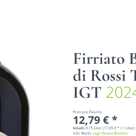
Firriato
di Rossi 
202
IGT
Preis pro Flasche
12,79 € *
Inhalt:
0.75 Liter (17,05 € * / 1 Liter)
inkl. MwSt.
zzgl. Versandkosten