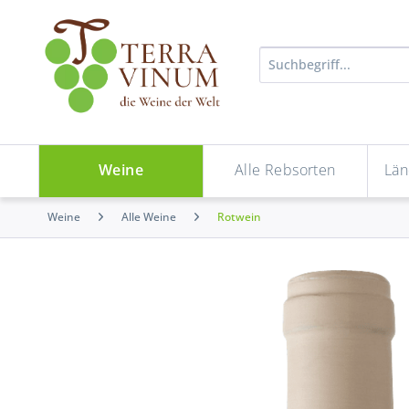
Weine
Alle Rebsorten
Län
Weine
Alle Weine
Rotwein