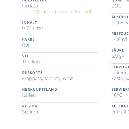
HERSTELLER
QUALITÄ
Firriato
DOC
Mehr von diesem Hersteller
ALKOHO
14,0% V
INHALT
0.75 Liter
RESTZU
14,6 g/l
FARBE
Rot
SÄURE
5,9 g/l
STIL
Trocken
SERVIE
Italien
REBSORTE
Frappato, Merlot, Syrah
Pasta, K
HERKUNFTSLAND
SERVIE
Italien
16°C
REGION
ALLERG
Sizilien
enthält 