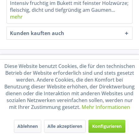
Intensiv fruchtig im Bukett mit feinster Holzwürze;
fleischig, dicht und tiefgründig am Gaumen...
mehr
Kunden kauften auch
Service Hotline
Diese Website benutzt Cookies, die für den technischen
Betrieb der Website erforderlich sind und stets gesetzt
Shop Service
werden. Andere Cookies, die den Komfort bei
Benutzung dieser Website erhöhen, der Direktwerbung
Informationen
dienen oder die Interaktion mit anderen Websites und
sozialen Netzwerken vereinfachen sollen, werden nur
mit Ihrer Zustimmung gesetzt.
Mehr Informationen
Handel mit BIO-Weinen
kontrolliert und zertifiziert
durch DE-ÖKO-009
Ablehnen
Alle akzeptieren
Konfigurieren