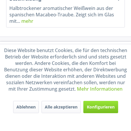
Halbtrockener aromatischer Weißwein aus der
spanischen Macabeo-Traube. Zeigt sich im Glas
mit...
mehr
Service Hotline
Diese Website benutzt Cookies, die für den technischen
Betrieb der Website erforderlich sind und stets gesetzt
Shop Service
werden. Andere Cookies, die den Komfort bei
Benutzung dieser Website erhöhen, der Direktwerbung
dienen oder die Interaktion mit anderen Websites und
Informationen
sozialen Netzwerken vereinfachen sollen, werden nur
mit Ihrer Zustimmung gesetzt.
Mehr Informationen
Handel mit BIO-Weinen
kontrolliert und zertifiziert
durch DE-ÖKO-009
Ablehnen
Alle akzeptieren
Konfigurieren