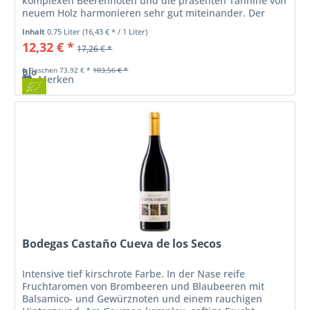
komplexen Beerennoten und die präsenten Tannine von
neuem Holz harmonieren sehr gut miteinander. Der
mittellange Abgang ist...
Inhalt
0.75 Liter
(16,43 € * / 1 Liter)
12,32 € *
17,26 € *
6 Flaschen 73,92 € *
103,56 € *
Bio
Merken
Bodegas Castaño Cueva de los Secos
Intensive tief kirschrote Farbe. In der Nase reife
Fruchtaromen von Brombeeren und Blaubeeren mit
Balsamico- und Gewürznoten und einem rauchigen