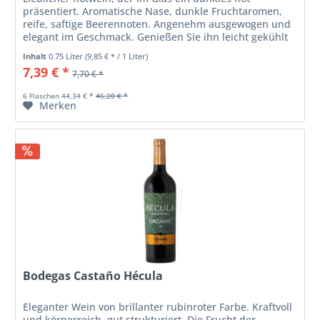
präsentiert. Aromatische Nase, dunkle Fruchtaromen,
reife, saftige Beerennoten. Angenehm ausgewogen und
elegant im Geschmack. Genießen Sie ihn leicht gekühlt
solo oder servieren Sie ihn zu...
Inhalt
0.75 Liter
(9,85 € * / 1 Liter)
7,39 € *
7,70 € *
6 Flaschen 44,34 € *
46,20 € *
Merken
Bodegas Castaño Hécula
Eleganter Wein von brillanter rubinroter Farbe. Kraftvoll
und körperreich, gut strukturiert. Die Frucht der