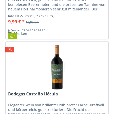
komplexen Beerennoten und die präsenten Tannine von
neuem Holz harmonieren sehr gut miteinander. Der
mittellange Abgang ist...
Inhalt
0.75 Liter
(13,32 € * / 1 Liter)
9,99 € *
10,95 € *
6 Flaschen 59,94 € *
65,70 € *
Bio
Merken
Bodegas Castaño Hécula
Eleganter Wein von brillanter rubinroter Farbe. Kraftvoll
und körperreich, gut strukturiert. Die Frucht der