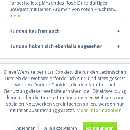
Farbe: helles, glänzendes Rosé Duft: duftiges
Bouquet mit feinen Aromen von roten Früchten...
mehr
Kunden kauften auch
Kunden haben sich ebenfalls angesehen
Service Hotline
Diese Website benutzt Cookies, die für den technischen
Betrieb der Website erforderlich sind und stets gesetzt
Shop Service
werden. Andere Cookies, die den Komfort bei
Benutzung dieser Website erhöhen, der Direktwerbung
dienen oder die Interaktion mit anderen Websites und
Informationen
sozialen Netzwerken vereinfachen sollen, werden nur
mit Ihrer Zustimmung gesetzt.
Mehr Informationen
Handel mit BIO-Weinen
kontrolliert und zertifiziert
durch DE-ÖKO-009
Ablehnen
Alle akzeptieren
Konfigurieren