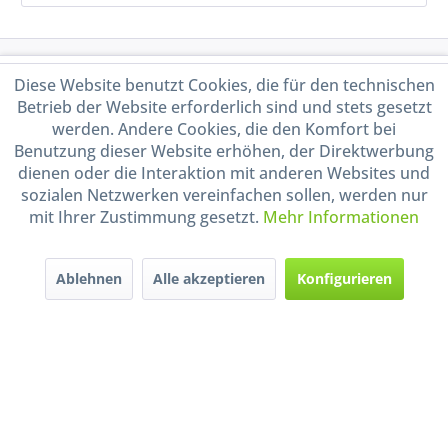
Service Hotline
Diese Website benutzt Cookies, die für den technischen
Betrieb der Website erforderlich sind und stets gesetzt
Shop Service
werden. Andere Cookies, die den Komfort bei
Benutzung dieser Website erhöhen, der Direktwerbung
dienen oder die Interaktion mit anderen Websites und
Informationen
sozialen Netzwerken vereinfachen sollen, werden nur
mit Ihrer Zustimmung gesetzt.
Mehr Informationen
Handel mit BIO-Weinen
kontrolliert und zertifiziert
durch DE-ÖKO-009
Ablehnen
Alle akzeptieren
Konfigurieren
* Alle Preise inkl. gesetzl. Mehrwertsteuer zzgl.
Versandkosten
und ggf.
Nachnahmegebühren, wenn nicht anders beschrieben