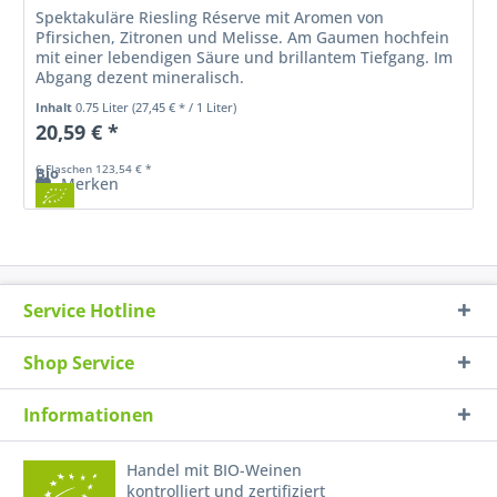
Spektakuläre Riesling Réserve mit Aromen von
Pfirsichen, Zitronen und Melisse. Am Gaumen hochfein
mit einer lebendigen Säure und brillantem Tiefgang. Im
Abgang dezent mineralisch.
Inhalt
0.75 Liter
(27,45 € * / 1 Liter)
20,59 € *
6 Flaschen 123,54 € *
Bio
Merken
Service Hotline
Shop Service
Informationen
Handel mit BIO-Weinen
kontrolliert und zertifiziert