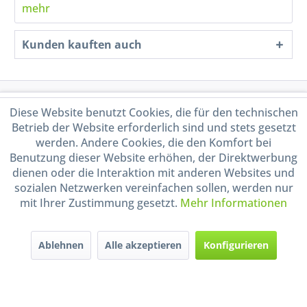
mehr
Kunden kauften auch
Service Hotline
Diese Website benutzt Cookies, die für den technischen
Betrieb der Website erforderlich sind und stets gesetzt
Shop Service
werden. Andere Cookies, die den Komfort bei
Benutzung dieser Website erhöhen, der Direktwerbung
dienen oder die Interaktion mit anderen Websites und
Informationen
sozialen Netzwerken vereinfachen sollen, werden nur
mit Ihrer Zustimmung gesetzt.
Mehr Informationen
Handel mit BIO-Weinen
kontrolliert und zertifiziert
durch DE-ÖKO-009
Ablehnen
Alle akzeptieren
Konfigurieren