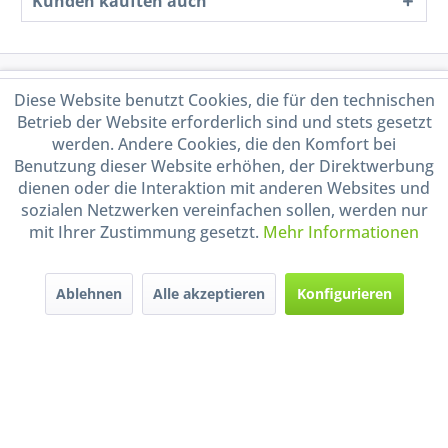
Kunden kauften auch
Service Hotline
Diese Website benutzt Cookies, die für den technischen
Betrieb der Website erforderlich sind und stets gesetzt
Shop Service
werden. Andere Cookies, die den Komfort bei
Benutzung dieser Website erhöhen, der Direktwerbung
dienen oder die Interaktion mit anderen Websites und
Informationen
sozialen Netzwerken vereinfachen sollen, werden nur
mit Ihrer Zustimmung gesetzt.
Mehr Informationen
Handel mit BIO-Weinen
kontrolliert und zertifiziert
durch DE-ÖKO-009
Ablehnen
Alle akzeptieren
Konfigurieren
* Alle Preise inkl. gesetzl. Mehrwertsteuer zzgl.
Versandkosten
und ggf.