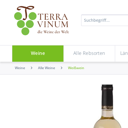
Weine
Alle Rebsorten
Län
Weine
Alle Weine
Weißwein