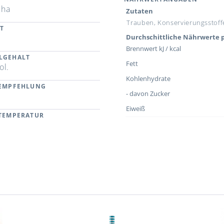
cha
Zutaten
Trauben, Konservierungsstoffe,
T
Durchschittliche Nährwerte p
Brennwert kJ / kcal
LGEHALT
Fett
ol.
Kohlenhydrate
REMPFEHLUNG
- davon Zucker
Eiweiß
RTEMPERATUR