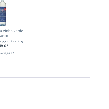
ia Vinho Verde
ranco
er
(7,32 € * / 1 Liter)
49 € *
hen 32,94 € *