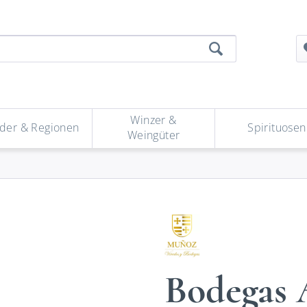
Winzer &
der & Regionen
Spirituosen
Weingüter
Bodegas 