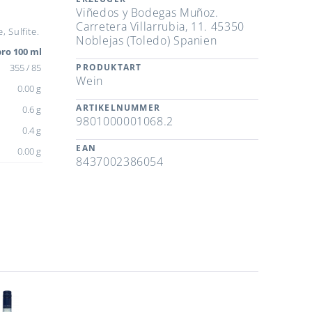
Viñedos y Bodegas Muñoz.
Carretera Villarrubia, 11. 45350
 Sulfite.
Noblejas (Toledo) Spanien
ro 100 ml
355 / 85
PRODUKTART
Wein
0.00 g
ARTIKELNUMMER
0.6 g
9801000001068.2
0.4 g
EAN
0.00 g
8437002386054