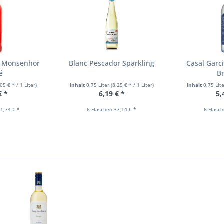
a Monsenhor
Blanc Pescador Sparkling
Casal Garc
é
B
,05 € * / 1 Liter)
Inhalt
0.75 Liter
(8,25 € * / 1 Liter)
Inhalt
0.75 Lit
€ *
6,19 € *
5,
1,74 € *
6 Flaschen 37,14 € *
6 Flasc
n