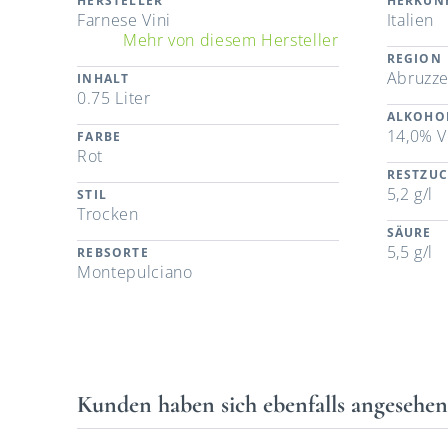
HERSTELLER
HERKUN
Farnese Vini
Italien
Mehr von diesem Hersteller
REGION
Abruzz
INHALT
0.75 Liter
ALKOHO
14,0% V
FARBE
Rot
RESTZU
5,2 g/l
STIL
Trocken
SÄURE
5,5 g/l
REBSORTE
Montepulciano
Kunden haben sich ebenfalls angesehe