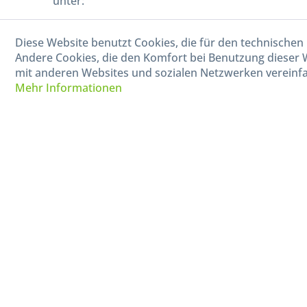
unter:
040-880 99 770
Diese Website benutzt Cookies, die für den technischen 
Mo-Fr, 09:00 - 15:00 Uhr
Andere Cookies, die den Komfort bei Benutzung dieser 
mit anderen Websites und sozialen Netzwerken vereinfa
Mehr Informationen
* Alle Preise in