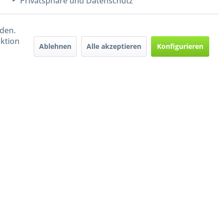
Privatsphäre und Datenschutz
rden.
aktion
Ablehnen
Alle akzeptieren
Konfigurieren
Handel mit BIO-Weinen
kontrolliert und zertifiziert
durch DE-ÖKO-009
ers beschrieben
e