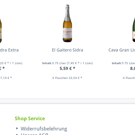
idra Extra
El Gaitero Sidra
Cava Gran Li
,25 € * / 1 Liter)
Inhalt
0.75 Liter
(7,45 € * / 1 Liter)
Inhalt
0.75 Lit
€ *
5,59 € *
8,
7,14 € *
6 Flaschen 33,54 € *
6 Flasc
Shop Service
Widerrufsbelehrung