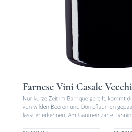
Farnese Vini Casale Vecc
Nur kurze Zeit im Barrique gereift, kommt d
von wilden Beeren und Dörrpflaumen gepaa
lässt er erkennen. Am Gaumen zarte Tannine,