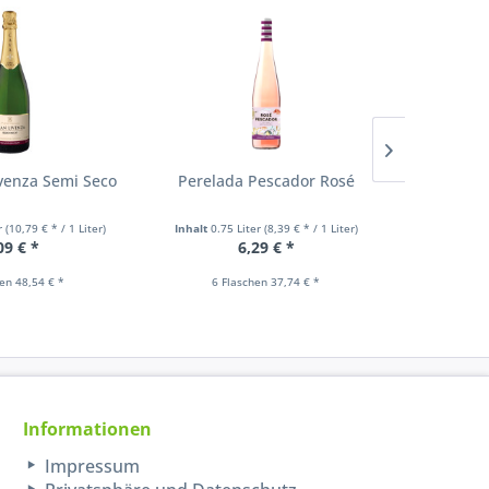
venza Semi Seco
Perelada Pescador Rosé
Bodega
T
er
(10,79 € * / 1 Liter)
Inhalt
0.75 Liter
(8,39 € * / 1 Liter)
Inhalt
0.75
09 € *
6,29 € *
hen 48,54 € *
6 Flaschen 37,74 € *
6 F
Informationen
Impressum