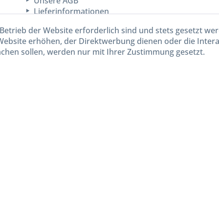
Unsere AGB
Lieferinformationen
Betrieb der Website erforderlich sind und stets gesetzt we
Website erhöhen, der Direktwerbung dienen oder die Inter
chen sollen, werden nur mit Ihrer Zustimmung gesetzt.
kl. gesetzl. Mehrwertsteuer zzgl.
Versandkosten
und ggf. Nachnahmegebühren, wenn nicht and
Widerruf erklären
Gestaltung, Shop-Setup, Management & Hosting durch
Ternum Internet Services
mit Shopwar