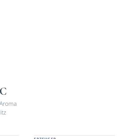
OC
s Aroma
itz