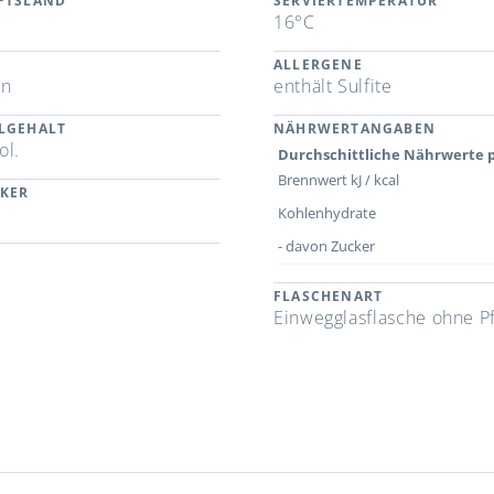
FTSLAND
SERVIERTEMPERATUR
16°C
ALLERGENE
en
enthält Sulfite
LGEHALT
NÄHRWERTANGABEN
ol.
Durchschittliche Nährwerte p
Brennwert kJ / kcal
CKER
Kohlenhydrate
- davon Zucker
FLASCHENART
Einwegglasflasche ohne P
n