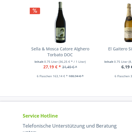
Sella & Mosca Catore Alghero
El Gaitero S
Torbato DOC
Inhalt
0.75 Liter
(36,25 € * / 1 Liter)
Inhalt
0.75 Liter
(8
27,19 € *
6,19 
31,49 € *
6 Flaschen 163,14 € *
188,94 € *
6 Flaschen 3
Service Hotline
Telefonische Unterstützung und Beratung