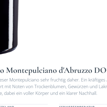
hio Montepulciano d'Abruzzo D
ieser Montepulciano sehr fruchtig daher. Ein kräftige
rt mit Noten von Trockenblumen, Gewürzen und Lakr
 dabei ein voller Körper und ein klarer Nachhall.