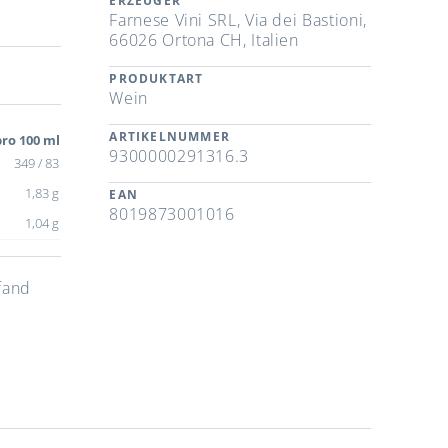
ERZEUGER
Farnese Vini SRL, Via dei Bastioni,
66026 Ortona CH, Italien
PRODUKTART
Wein
ARTIKELNUMMER
ro 100 ml
9300000291316.3
349 / 83
1,83 g
EAN
8019873001016
1,04 g
fand