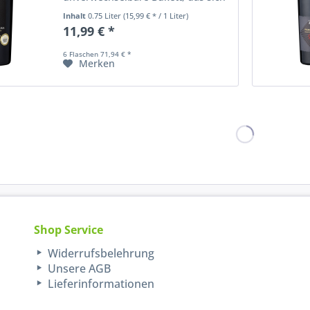
im Geschmack fortsetzt. Am
Inhalt
0.75 Liter
(15,99 € * / 1 Liter)
Gaumen überzeugt der Primitivo
11,99 € *
durch eine warme samtige Textur
mit dezenten Gerbnoten.
6 Flaschen 71,94 € *
Merken
Shop Service
Widerrufsbelehrung
Unsere AGB
Lieferinformationen