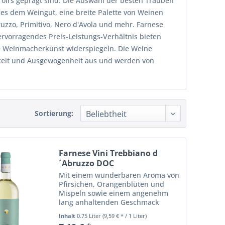
rroirs geprägt sind. Die Auswahl der besten Trauben
es dem Weingut, eine breite Palette von Weinen
uzzo, Primitivo, Nero d'Avola und mehr. Farnese
hervorragendes Preis-Leistungs-Verhältnis bieten
ne Weinmacherkunst widerspiegeln. Die Weine
igkeit und Ausgewogenheit aus und werden von
Sortierung:
Farnese Vini Trebbiano d
´Abruzzo DOC
Mit einem wunderbaren Aroma von
Pfirsichen, Orangenblüten und
Mispeln sowie einem angenehm
lang anhaltenden Geschmack
besticht dieser strahlend
Inhalt
0.75 Liter
(9,59 € * / 1 Liter)
strohgelbe Trebbiano. Dieser wohl