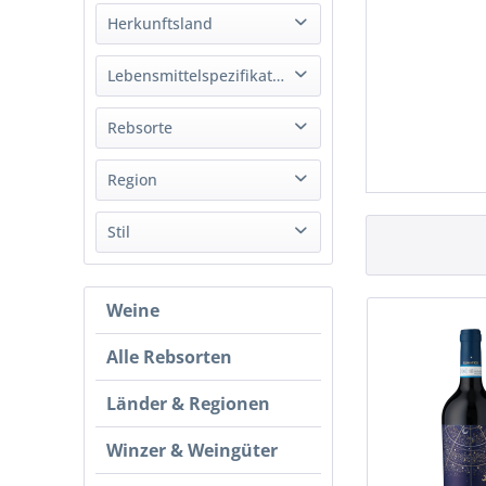
Weiß
Herkunftsland
Rot
Italien
Lebensmittelspezifikation
Rosé
Bio
Rebsorte
Chardonnay
Region
Malvasia
Abruzzen
Stil
Merlot
Apulien
Montepulciano
Trocken
Negroamaro
Weine
Halbtrocken
Primitivo
Sangiovese
Alle Rebsorten
Trebbiano
Länder & Regionen
Zinfandel
Winzer & Weingüter