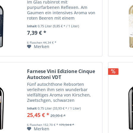
Im Glas rubinrot mit
purpurfarbenen Reflexen. Am
Gaumen ein intensives Aroma von
roten Beeren mit einem
balsamischen und floralen Hauch.
Inhalt
0.75 Liter
(9,85 € * / 1 Liter)
Warm und langanhaltend mit
7,39 € *
einem tollen Nachhall.
6 Flaschen 44,34 € *
Merken
Farnese Vini Edizione Cinque
Autoctoni VDT
Fünf autochthone Rebsorten
verleihen ihm sein wunderbar
vielfältiges Aroma von Kirschen,
Zwetschgen, schwarzen
Johannisbeeren und Tabak. Mit
Inhalt
0.75 Liter
(33,93 € * / 1 Liter)
einer großartigen Struktur,
25,45 € *
29,99 € *
samtigen Tanninen und einem
langen Finale mit Noten von Vanille
6 Flaschen 152,70 € *
179,94 € *
und...
Merken