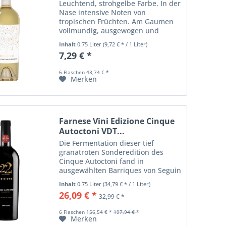
Leuchtend, strohgelbe Farbe. In der
Nase intensive Noten von
tropischen Früchten. Am Gaumen
vollmundig, ausgewogen und
intensiv.
Inhalt
0.75 Liter
(9,72 € * / 1 Liter)
7,29 € *
6 Flaschen 43,74 € *
Merken
Farnese Vini Edizione Cinque
Autoctoni VDT...
Die Fermentation dieser tief
granatroten Sonderedition des
Cinque Autoctoni fand in
ausgewählten Barriques von Seguin
Moreau statt, der bedeutendsten
Inhalt
0.75 Liter
(34,79 € * / 1 Liter)
Tonnellerie weltweit. Mit seinen
26,09 € *
32,99 € *
Aromen von Kirschen, schwarze
Johannisbeeren, Zimt,...
6 Flaschen 156,54 € *
197,94 € *
Merken