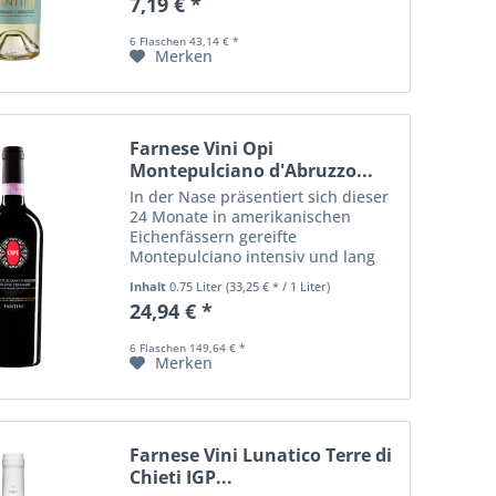
7,19 € *
balancierte, intensive und
nachhaltige Weißwein verspricht...
6 Flaschen 43,14 € *
Merken
Farnese Vini Opi
Montepulciano d'Abruzzo...
In der Nase präsentiert sich dieser
24 Monate in amerikanischen
Eichenfässern gereifte
Montepulciano intensiv und lang
anhaltend mit Anklängen von reifen
Inhalt
0.75 Liter
(33,25 € * / 1 Liter)
Früchten, Tabak und leichten
24,94 € *
Holznoten. Er beeindruckt durch
eine grandiose...
6 Flaschen 149,64 € *
Merken
Farnese Vini Lunatico Terre di
Chieti IGP...