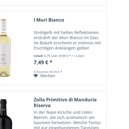
I Muri Bianco
Strohgelb mit hellen Reflektionen
erstrahlt der Muri Bianco im Glas.
Im Bukett erscheint er intensiv mit
fruchtigen Anklängen gelber
Früchte. Im Geschmack frisch,
Inhalt
0.75 Liter
(9,99 € * / 1 Liter)
angenehm und harmonisch mit
7,49 € *
einem spürbaren Nachhall.
6 Flaschen 44,94 € *
Merken
Zolla Primitivo di Manduria
Riserva
In der Nase Kirsche und roten
Beeren, die sich aromatisch am
Gaumen fortsetzen. Weiche Textur
mit gut eingebundenen Tanninen