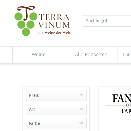
Weine
Alle Rebsorten
Län
Preis
Art
von
bis
6,64 €
26,09 €
Wein
Farbe