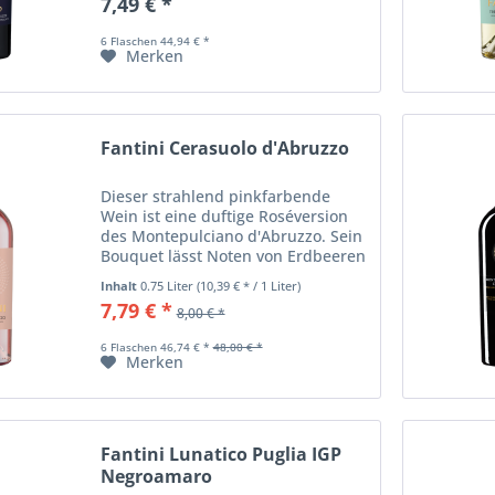
7,49 € *
einer optimalen Ausgewogenheit.
6 Flaschen 44,94 € *
Merken
Fantini Cerasuolo d'Abruzzo
Dieser strahlend pinkfarbende
Wein ist eine duftige Roséversion
des Montepulciano d'Abruzzo. Sein
Bouquet lässt Noten von Erdbeeren
erkennen, ist intensiv und
Inhalt
0.75 Liter
(10,39 € * / 1 Liter)
nachhaltig. Am Gaumen zeigt er
7,79 € *
8,00 € *
sich wunderbar ausgewogen, weich
und rund.
6 Flaschen 46,74 € *
48,00 € *
Merken
Fantini Lunatico Puglia IGP
Negroamaro