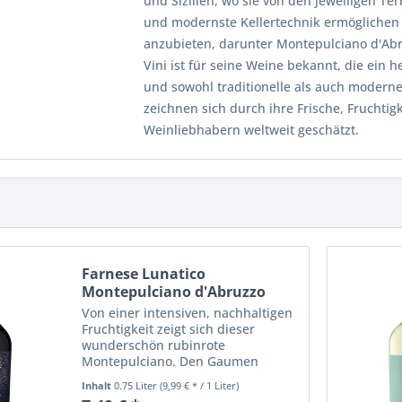
und Sizilien, wo sie von den jeweiligen Te
und modernste Kellertechnik ermöglichen 
anzubieten, darunter Montepulciano d'Abr
Vini ist für seine Weine bekannt, die ein 
und sowohl traditionelle als auch moder
zeichnen sich durch ihre Frische, Frucht
Weinliebhabern weltweit geschätzt.
Farnese Lunatico
Montepulciano d'Abruzzo
DOC
Von einer intensiven, nachhaltigen
Fruchtigkeit zeigt sich dieser
wunderschön rubinrote
Montepulciano. Den Gaumen
verwöhnt er mit einem vollen
Inhalt
0.75 Liter
(9,99 € * / 1 Liter)
Geschmack, zartem Tannin und