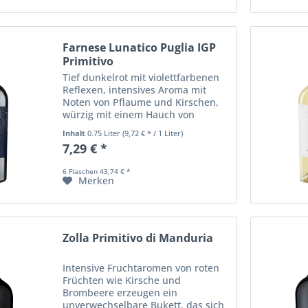
Farnese Lunatico Puglia IGP
Primitivo
Tief dunkelrot mit violettfarbenen
Reflexen, intensives Aroma mit
Noten von Pflaume und Kirschen,
würzig mit einem Hauch von
Rosmarin und Vanille. Ein
Inhalt
0.75 Liter
(9,72 € * / 1 Liter)
körperreicher Wein, der dennoch
7,29 € *
weich und gut ausbalanciert ist,
sehr angenehm zu...
6 Flaschen 43,74 € *
Merken
Zolla Primitivo di Manduria
Intensive Fruchtaromen von roten
Früchten wie Kirsche und
Brombeere erzeugen ein
unverwechselbare Bukett, das sich