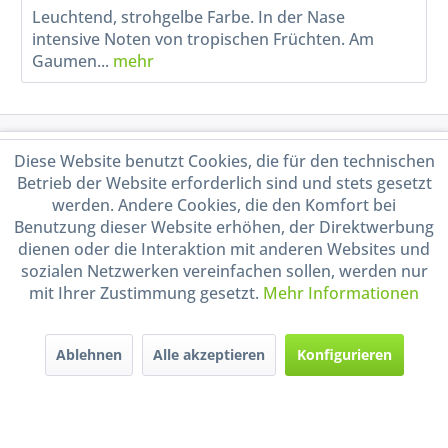
Leuchtend, strohgelbe Farbe. In der Nase
intensive Noten von tropischen Früchten. Am
Gaumen...
mehr
Service Hotline
Diese Website benutzt Cookies, die für den technischen
Betrieb der Website erforderlich sind und stets gesetzt
Shop Service
werden. Andere Cookies, die den Komfort bei
Benutzung dieser Website erhöhen, der Direktwerbung
dienen oder die Interaktion mit anderen Websites und
Informationen
sozialen Netzwerken vereinfachen sollen, werden nur
mit Ihrer Zustimmung gesetzt.
Mehr Informationen
Handel mit BIO-Weinen
kontrolliert und zertifiziert
durch DE-ÖKO-009
Ablehnen
Alle akzeptieren
Konfigurieren