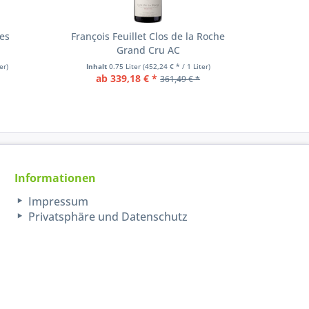
res
François Feuillet Clos de la Roche
François 
Grand Cru AC
er)
Inhalt
0.75 Liter
(452,24 € * / 1 Liter)
Inhal
ab 339,18 € *
361,49 € *
Informationen
Impressum
Privatsphäre und Datenschutz