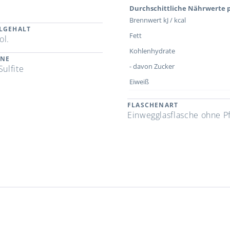
Durchschittliche Nährwerte p
Brennwert kJ / kcal
LGEHALT
Fett
ol.
Kohlenhydrate
ENE
- davon Zucker
Sulfite
Eiweiß
FLASCHENART
Einwegglasflasche ohne P