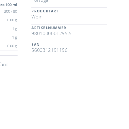
ro 100 ml
300 / 80
PRODUKTART
Wein
0.00 g
ARTIKELNUMMER
1 g
9801000001295.5
1 g
EAN
0.00 g
5600312191196
fand