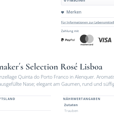
Merken
Für Informationen zur Lebensmittel
Zahlung mit
aker´s Selection Rosé Lisboa
inzellage Quinta do Porto Franco in Alenquer. Aromati
ausgefüllte Nase; elegant am Gaumen, rund und süffi
FTSLAND
NÄHRWERTANGABEN
l
Zutaten
Trauben