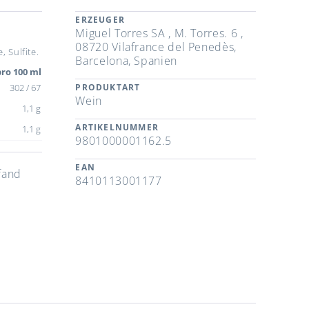
ERZEUGER
Miguel Torres SA , M. Torres. 6 ,
08720 Vilafrance del Penedès,
 Sulfite.
Barcelona, Spanien
ro 100 ml
302 / 67
PRODUKTART
Wein
1,1 g
ARTIKELNUMMER
1,1 g
9801000001162.5
EAN
fand
8410113001177