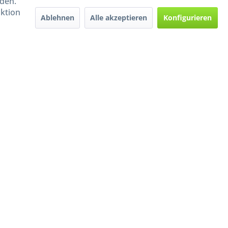
rden.
aktion
Ablehnen
Alle akzeptieren
Konfigurieren
Handel mit BIO-Weinen
kontrolliert und zertifiziert
durch DE-ÖKO-009
ers beschrieben
e