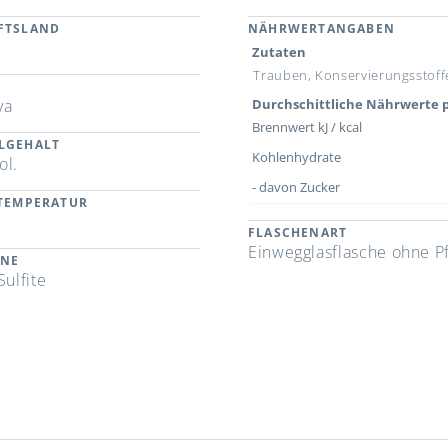
FTSLAND
NÄHRWERTANGABEN
n
Zutaten
Trauben, Konservierungsstoffe,
ya
Durchschittliche Nährwerte p
Brennwert kJ / kcal
LGEHALT
Kohlenhydrate
ol.
- davon Zucker
RTEMPERATUR
FLASCHENART
Einwegglasflasche ohne P
ENE
Sulfite