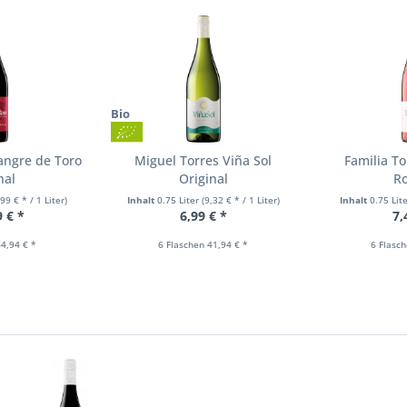
Bio
angre de Toro
Miguel Torres Viña Sol
Familia To
nal
Original
R
,99 € * / 1 Liter)
Inhalt
0.75 Liter
(9,32 € * / 1 Liter)
Inhalt
0.75 Lit
9 € *
6,99 € *
7,
4,94 € *
6 Flaschen 41,94 € *
6 Flasc
n