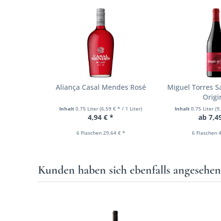
Aliança Casal Mendes Rosé
Miguel Torres S
Origi
Inhalt
0.75 Liter
(6,59 € * / 1 Liter)
Inhalt
0.75 Liter
(9
4,94 € *
ab 7,4
6 Flaschen 29,64 € *
6 Flaschen 4
Kunden haben sich ebenfalls angesehe