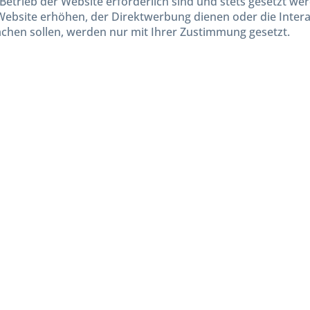
Betrieb der Website erforderlich sind und stets gesetzt we
Website erhöhen, der Direktwerbung dienen oder die Inter
chen sollen, werden nur mit Ihrer Zustimmung gesetzt.
kl. gesetzl. Mehrwertsteuer zzgl.
Versandkosten
und ggf. Nachnahmegebühren, wenn nicht and
Widerruf erklären
Gestaltung, Shop-Setup, Management & Hosting durch
Ternum Internet Services
mit Shopwar