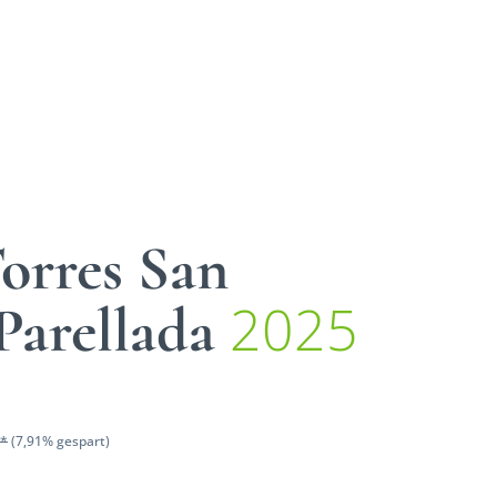
orres San
2025
Parellada
 *
(7,91% gespart)