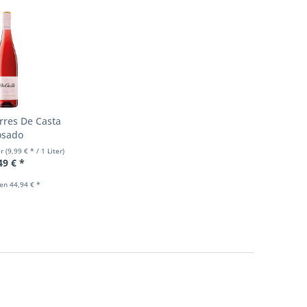
rres De Casta
osado
er
(9,99 € * / 1 Liter)
49 € *
hen 44,94 € *