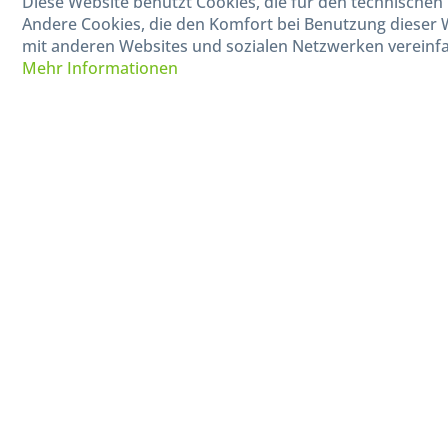
Diese Website benutzt Cookies, die für den technischen 
Mo-Fr, 09:00 - 15:00 Uhr
Andere Cookies, die den Komfort bei Benutzung dieser 
mit anderen Websites und sozialen Netzwerken vereinfa
Mehr Informationen
* Alle Preise in