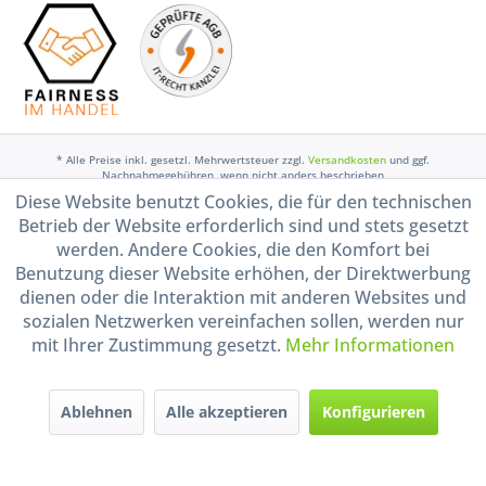
* Alle Preise inkl. gesetzl. Mehrwertsteuer zzgl.
Versandkosten
und ggf.
Nachnahmegebühren, wenn nicht anders beschrieben
Diese Website benutzt Cookies, die für den technischen
Widerruf erklären
Betrieb der Website erforderlich sind und stets gesetzt
Gestaltung, Shop-Setup, Management & Hosting durch
Ternum Internet Services
mit
werden. Andere Cookies, die den Komfort bei
Shopware
Benutzung dieser Website erhöhen, der Direktwerbung
dienen oder die Interaktion mit anderen Websites und
sozialen Netzwerken vereinfachen sollen, werden nur
mit Ihrer Zustimmung gesetzt.
Mehr Informationen
Ablehnen
Alle akzeptieren
Konfigurieren