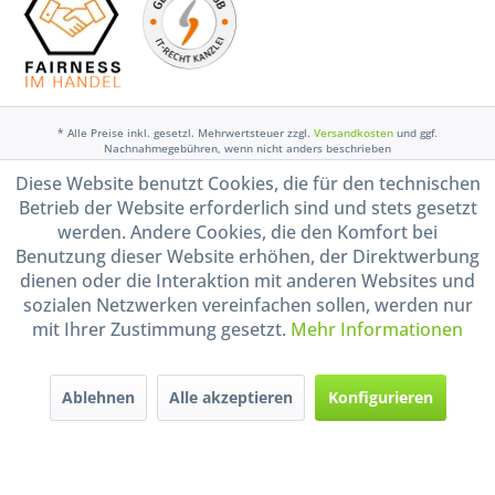
* Alle Preise inkl. gesetzl. Mehrwertsteuer zzgl.
Versandkosten
und ggf.
Nachnahmegebühren, wenn nicht anders beschrieben
Diese Website benutzt Cookies, die für den technischen
Widerruf erklären
Betrieb der Website erforderlich sind und stets gesetzt
Gestaltung, Shop-Setup, Management & Hosting durch
Ternum Internet Services
mit
werden. Andere Cookies, die den Komfort bei
Shopware
Benutzung dieser Website erhöhen, der Direktwerbung
dienen oder die Interaktion mit anderen Websites und
sozialen Netzwerken vereinfachen sollen, werden nur
mit Ihrer Zustimmung gesetzt.
Mehr Informationen
Ablehnen
Alle akzeptieren
Konfigurieren