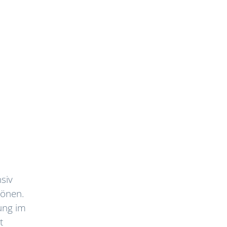
siv
Tönen.
ung im
t