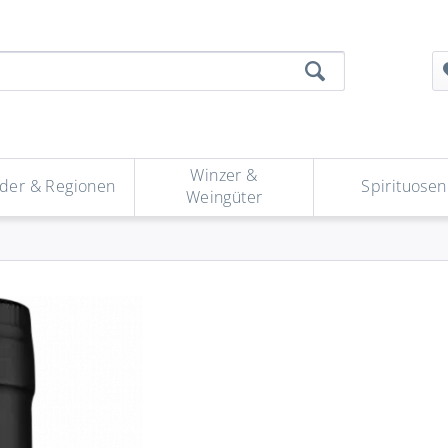
Winzer &
der & Regionen
Spirituosen
Weingüter