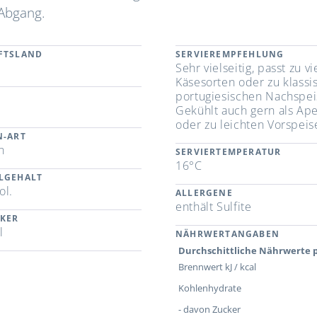
 Abgang.
FTSLAND
SERVIEREMPFEHLUNG
l
Sehr vielseitig, passt zu vi
Käsesorten oder zu klassi
portugiesischen Nachspei
Gekühlt auch gern als Ape
oder zu leichten Vorspeis
N-ART
n
SERVIERTEMPERATUR
16°C
LGEHALT
ol.
ALLERGENE
enthält Sulfite
CKER
l
NÄHRWERTANGABEN
Durchschittliche Nährwerte p
Brennwert kJ / kcal
Kohlenhydrate
- davon Zucker