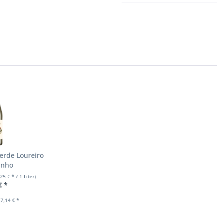
erde Loureiro
rinho
,25 € * / 1 Liter)
€ *
7,14 € *