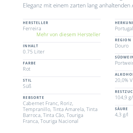
Eleganz mit einem zarten lang anhaltenden
HERSTELLER
HERKUN
Ferreira
Portuga
Mehr von diesem Hersteller
REGION
Douro
INHALT
0.75 Liter
SÜDWEI
Portwei
FARBE
Rot
ALKOHO
20,0% V
STIL
Süß
RESTZU
104,9 g/
REBSORTE
Cabernet Franc, Roriz,
Tempranillo, Tinta Amarela, Tinta
SÄURE
4,3 g/l
Barroca, Tinta Cão, Touriga
Franca, Touriga Nacional