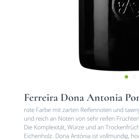
Ferreira Dona Antonia Po
rote Farbe mit zarten Reifennoten und tawn
und reich an Noten von sehr reifen Früchte
Die Komplexität, Würze und an Trockenfrüc
Eichenholz. Dona Antónia ist vollmundig, ho