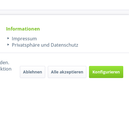
Informationen
Impressum
Privatsphäre und Datenschutz
rden.
aktion
Ablehnen
Alle akzeptieren
Konfigurieren
Handel mit BIO-Weinen
kontrolliert und zertifiziert
durch DE-ÖKO-009