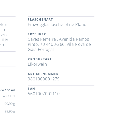
FLASCHENART
elen
Einwegglasflasche ohne Pfand
sch
sen.
ERZEUGER
Caves Ferreira , Avenida Ramos
ritiv
Pinto, 70 4400-266, Vila Nova de
en.
Gaia Portugal
PRODUKTART
Likörwein
ARTIKELNUMMER
9801000001279
EAN
ro 100 ml
5601007001110
673 / 161
99,90 g
99,90 g