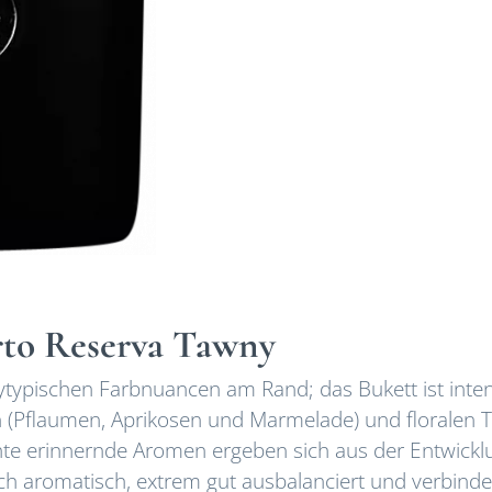
rto Reserva Tawny
ytypischen Farbnuancen am Rand; das Bukett ist inten
n (Pflaumen, Aprikosen und Marmelade) und floralen 
hte erinnernde Aromen ergeben sich aus der Entwickl
ch aromatisch, extrem gut ausbalanciert und verbinde