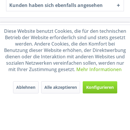
Kunden haben sich ebenfalls angesehen
Service Hotline
Diese Website benutzt Cookies, die für den technischen
Betrieb der Website erforderlich sind und stets gesetzt
Shop Service
werden. Andere Cookies, die den Komfort bei
Benutzung dieser Website erhöhen, der Direktwerbung
dienen oder die Interaktion mit anderen Websites und
Informationen
sozialen Netzwerken vereinfachen sollen, werden nur
mit Ihrer Zustimmung gesetzt.
Mehr Informationen
Handel mit BIO-Weinen
kontrolliert und zertifiziert
durch DE-ÖKO-009
Ablehnen
Alle akzeptieren
Konfigurieren
* Alle Preise inkl. gesetzl. Mehrwertsteuer zzgl.
Versandkosten
und ggf.