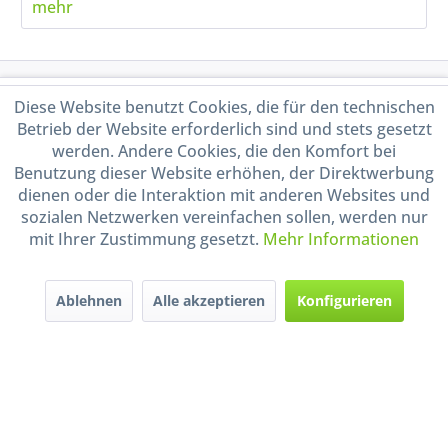
mehr
Service Hotline
Diese Website benutzt Cookies, die für den technischen
Betrieb der Website erforderlich sind und stets gesetzt
Shop Service
werden. Andere Cookies, die den Komfort bei
Benutzung dieser Website erhöhen, der Direktwerbung
dienen oder die Interaktion mit anderen Websites und
Informationen
sozialen Netzwerken vereinfachen sollen, werden nur
mit Ihrer Zustimmung gesetzt.
Mehr Informationen
Handel mit BIO-Weinen
kontrolliert und zertifiziert
durch DE-ÖKO-009
Ablehnen
Alle akzeptieren
Konfigurieren
* Alle Preise inkl. gesetzl. Mehrwertsteuer zzgl.
Versandkosten
und ggf.