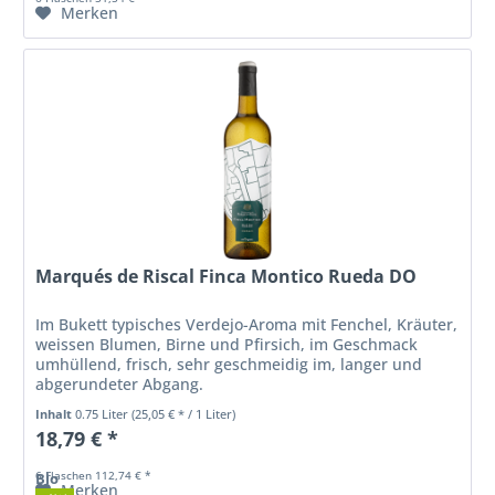
Merken
Marqués de Riscal Finca Montico Rueda DO
Im Bukett typisches Verdejo-Aroma mit Fenchel, Kräuter,
weissen Blumen, Birne und Pfirsich, im Geschmack
umhüllend, frisch, sehr geschmeidig im, langer und
abgerundeter Abgang.
Inhalt
0.75 Liter
(25,05 € * / 1 Liter)
18,79 € *
6 Flaschen 112,74 € *
Bio
Merken