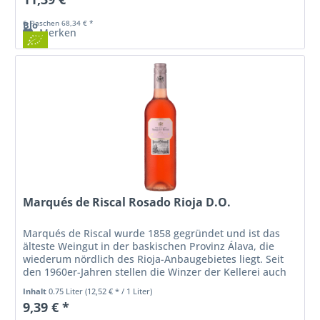
6 Flaschen 68,34 € *
Bio
Merken
Marqués de Riscal Rosado Rioja D.O.
Marqués de Riscal wurde 1858 gegründet und ist das
älteste Weingut in der baskischen Provinz Álava, die
wiederum nördlich des Rioja-Anbaugebietes liegt. Seit
den 1960er-Jahren stellen die Winzer der Kellerei auch
Roséweine her, die sie...
Inhalt
0.75 Liter
(12,52 € * / 1 Liter)
9,39 € *