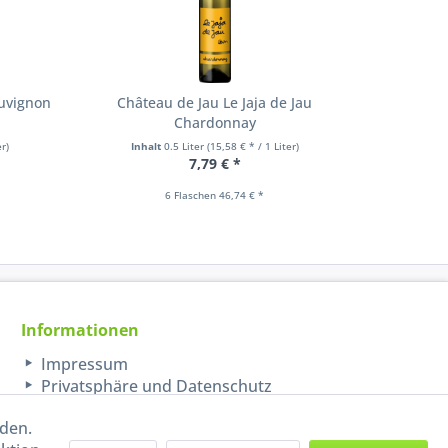
auvignon
Château de Jau Le Jaja de Jau
Châte
Chardonnay
er)
Inhalt
0.5 Liter
(15,58 € * / 1 Liter)
Inha
7,79 € *
6 Flaschen 46,74 € *
Informationen
Impressum
Privatsphäre und Datenschutz
rden.