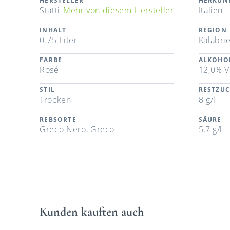
HERSTELLER
HERKUN
Statti
Mehr von diesem Hersteller
Italien
INHALT
REGION
0.75 Liter
Kalabri
FARBE
ALKOHO
Rosé
12,0% V
STIL
RESTZU
Trocken
8 g/l
REBSORTE
SÄURE
Greco Nero, Greco
5,7 g/l
Kunden kauften auch