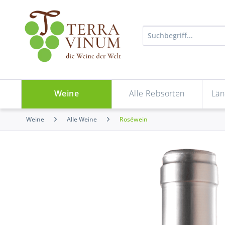
Weine
Alle Rebsorten
Län
Weine
Alle Weine
Roséwein