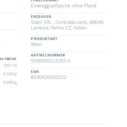
FLASCHENART
Einwegglasflasche ohne Pfand
ERZEUGER
Statti SRL , Contrada Lenti, 88046
Lamezia Terme CZ, Italien
PRODUKTART
Wein
e
ARTIKELNUMMER
ro 100 ml
9300000223205.5
293 / 70
EAN
0.7000 g
8030426000232
0.0000 g