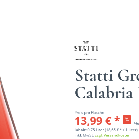
Statti G
Calabria
Preis pro Flasche
13,99 € *
16,
Inhalt:
0.75 Liter (18,65 € * / 1 Liter)
inkl. MwSt.
zzgl. Versandkosten