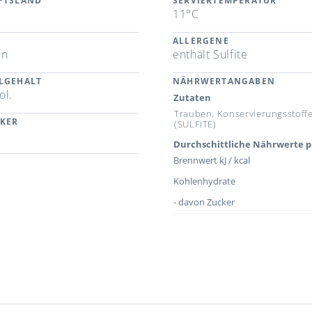
FTSLAND
SERVIERTEMPERATUR
11°C
ALLERGENE
en
enthält Sulfite
LGEHALT
NÄHRWERTANGABEN
ol.
Zutaten
Trauben, Konservierungsstoff
CKER
(SULFITE)
Durchschittliche Nährwerte p
Brennwert kJ / kcal
Kohlenhydrate
- davon Zucker