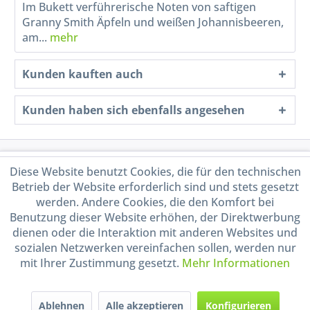
Im Bukett verführerische Noten von saftigen
Granny Smith Äpfeln und weißen Johannisbeeren,
am...
mehr
Kunden kauften auch
Kunden haben sich ebenfalls angesehen
Service Hotline
Diese Website benutzt Cookies, die für den technischen
Betrieb der Website erforderlich sind und stets gesetzt
Shop Service
werden. Andere Cookies, die den Komfort bei
Benutzung dieser Website erhöhen, der Direktwerbung
dienen oder die Interaktion mit anderen Websites und
Informationen
sozialen Netzwerken vereinfachen sollen, werden nur
mit Ihrer Zustimmung gesetzt.
Mehr Informationen
Handel mit BIO-Weinen
kontrolliert und zertifiziert
durch DE-ÖKO-009
Ablehnen
Alle akzeptieren
Konfigurieren